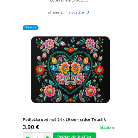
Zobrazujem 1-30 z 75
strana
z 3
ďalšie
Novinka
Podložka pod myš 24 x 19 cm - srdce Telgárt
3,90 €
Skladom
Pridať do košíka