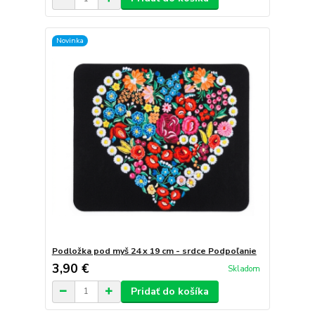
Novinka
Podložka pod myš 24 x 19 cm - srdce Podpoľanie
3,90 €
Skladom
Pridať do košíka