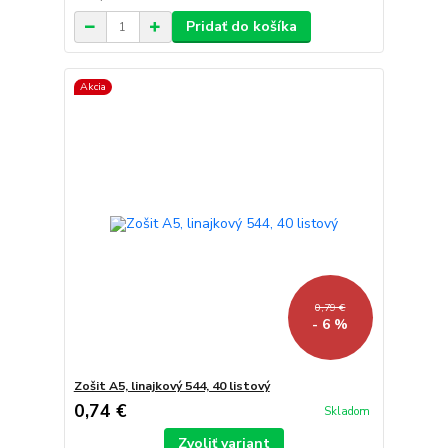
Pridať do košíka
Akcia
0,79 €
- 6 %
Zošit A5, linajkový 544, 40 listový
0,74 €
Skladom
Zvoliť variant