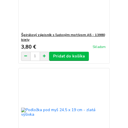
Špirálový zápisník s ľudovým motívom A5 - 13980
biely
3,80 €
Skladom
Pridať do košíka