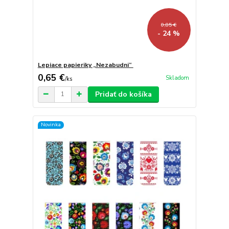
0,85 €
- 24 %
Lepiace papieriky „Nezabudni“
0,65 €
Skladom
/
ks
Pridať do košíka
Novinka