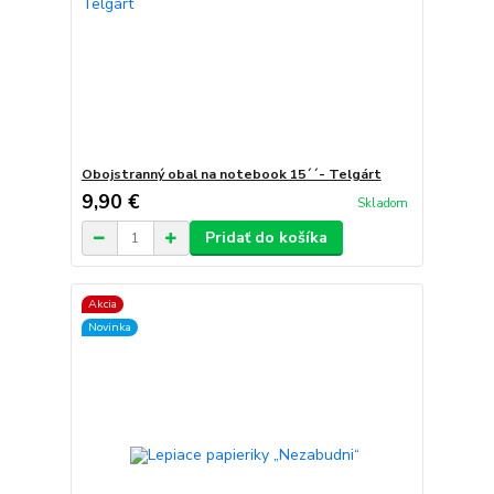
Obojstranný obal na notebook 15´´- Telgárt
9,90 €
Skladom
Pridať do košíka
Akcia
Novinka