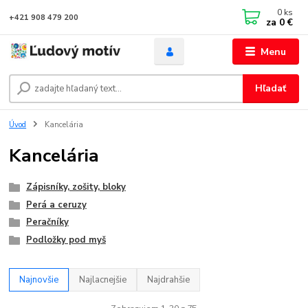
0
ks
+421 908 479 200
za
0 €
Menu
Hľadať
Úvod
Kancelária
Kancelária
Zápisníky, zošity, bloky
Perá a ceruzy
Peračníky
Podložky pod myš
Najnovšie
Najlacnejšie
Najdrahšie