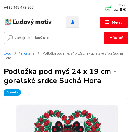
0
ks
+421 908 479 200
za
0 €
Menu
Hľadať
Úvod
Kancelária
Podložka pod myš 24 x 19 cm - goralské srdce Suchá
Hora
Podložka pod myš 24 x 19 cm -
goralské srdce Suchá Hora
Novinka