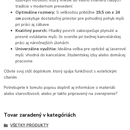
ľudovým motívom, ktorý vnesie do vášho interiéru nádych
tradície v modernom prevedení.
Optimálne rozmery:
S veľkosťou približne
19,5 cm x 24
cm
poskytuje dostatočný priestor pre pohodlný pohyb myši
pri práci aj zábave.
Kvalitný povrch:
Hladký povrch zabezpečuje plynulé a
presné ovládanie myši, čo oceníte pri bežnej kancelárskej
práci aj náročnejších úlohách.
Univerzálne využitie:
Ideálna voľba pre optické aj laserové
myši, vhodná do kancelárie, študentskej izby alebo domácej
pracovne.
Oživte svoj stôl doplnkom, ktorý spája funkčnosť s estetickým
cítením.
Potrebujete k tomuto popisu doplniť aj informácie o materiáli
alebo starostlivosti, alebo je takto pripravený na zverejnenie?
Tovar zaradený v kategóriách
VŠETKY PRODUKTY