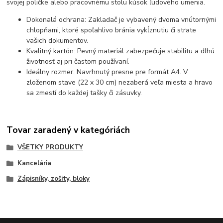
svojej poličke alebo pracovnému stolu kúsok ľudového umenia.
Dokonalá ochrana: Zakladač je vybavený dvoma vnútornými
chlopňami, ktoré spoľahlivo bránia vykĺznutiu či strate
vašich dokumentov.
Kvalitný kartón: Pevný materiál zabezpečuje stabilitu a dlhú
životnosť aj pri častom používaní.
Ideálny rozmer: Navrhnutý presne pre formát A4. V
zloženom stave (22 x 30 cm) nezaberá veľa miesta a hravo
sa zmestí do každej tašky či zásuvky.
Tovar zaradený v kategóriách
VŠETKY PRODUKTY
Kancelária
Zápisníky, zošity, bloky