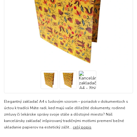
Elegantný zakladač A4 s ľudovým vzorom – poriadok v dokumentoch s
úctou k tradícii Máte radi, keď majú vaše dôležité dokumenty, rodinné
zmluvy či lekárske správy svoje stále a dôstojné miesto? Náš
kancelársky zakladač inšpirovaný tradičnými motívmi premení bežné
ukladanie papierov na estetický zážit...
celý popis