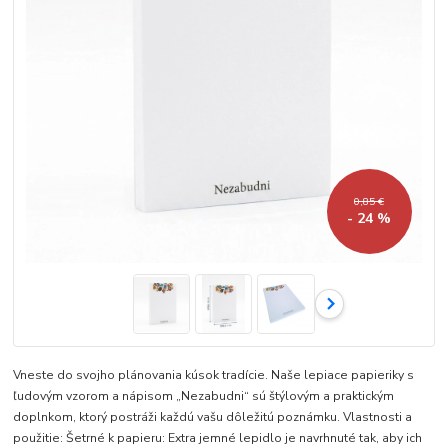
0,85 €
- 24 %
Vneste do svojho plánovania kúsok tradície. Naše lepiace papieriky s
ľudovým vzorom a nápisom „Nezabudni“ sú štýlovým a praktickým
doplnkom, ktorý postráži každú vašu dôležitú poznámku. Vlastnosti a
použitie: Šetrné k papieru: Extra jemné lepidlo je navrhnuté tak, aby ich