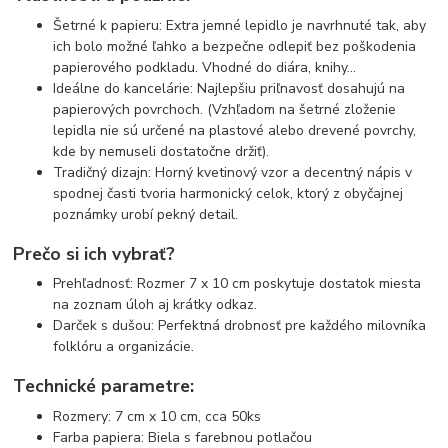
Šetrné k papieru: Extra jemné lepidlo je navrhnuté tak, aby
ich bolo možné ľahko a bezpečne odlepiť bez poškodenia
papierového podkladu. Vhodné do diára, knihy...
Ideálne do kancelárie: Najlepšiu priľnavosť dosahujú na
papierových povrchoch. (Vzhľadom na šetrné zloženie
lepidla nie sú určené na plastové alebo drevené povrchy,
kde by nemuseli dostatočne držiť).
Tradičný dizajn: Horný kvetinový vzor a decentný nápis v
spodnej časti tvoria harmonický celok, ktorý z obyčajnej
poznámky urobí pekný detail.
Prečo si ich vybrať?
Prehľadnosť: Rozmer 7 x 10 cm poskytuje dostatok miesta
na zoznam úloh aj krátky odkaz.
Darček s dušou: Perfektná drobnosť pre každého milovníka
folklóru a organizácie.
Technické parametre:
Rozmery: 7 cm x 10 cm, cca 50ks
Farba papiera: Biela s farebnou potlačou