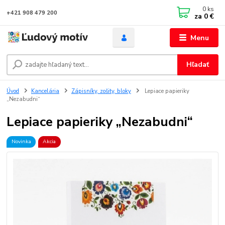
0
ks
+421 908 479 200
za
0 €
Menu
Hľadať
Úvod
Kancelária
Zápisníky, zošity, bloky
Lepiace papieriky
„Nezabudni“
Lepiace papieriky „Nezabudni“
Novinka
Akcia