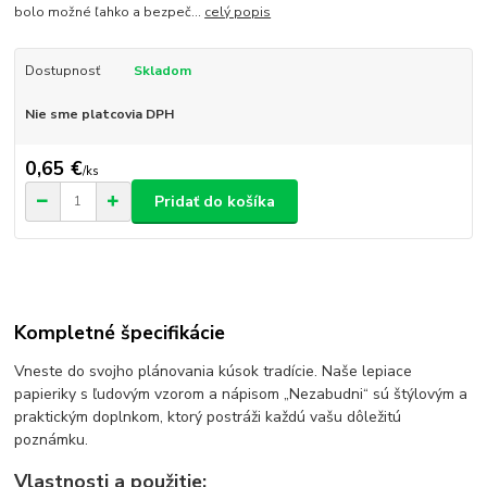
bolo možné ľahko a bezpeč...
celý popis
Dostupnosť
Skladom
Nie sme platcovia DPH
0,65 €
/
ks
Pridať do košíka
Kompletné špecifikácie
Vneste do svojho plánovania kúsok tradície. Naše lepiace
papieriky s ľudovým vzorom a nápisom „Nezabudni“ sú štýlovým a
praktickým doplnkom, ktorý postráži každú vašu dôležitú
poznámku.
Vlastnosti a použitie: