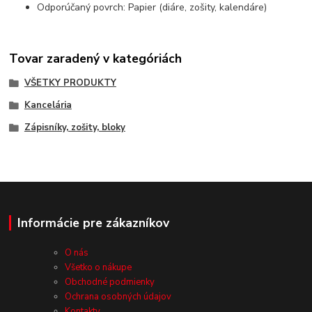
Odporúčaný povrch: Papier (diáre, zošity, kalendáre)
Tovar zaradený v kategóriách
VŠETKY PRODUKTY
Kancelária
Zápisníky, zošity, bloky
Informácie pre zákazníkov
O nás
Všetko o nákupe
Obchodné podmienky
Ochrana osobných údajov
Kontakty