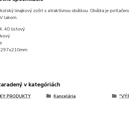
kolský linajkový zošit s atraktívnou obálkou. Obálka je potlačen
UV lakom.
, 40 listový
ajkový
e
y 297x210mm
zaradený v kategóriách
KY PRODUKTY
Kancelária
"VÝP