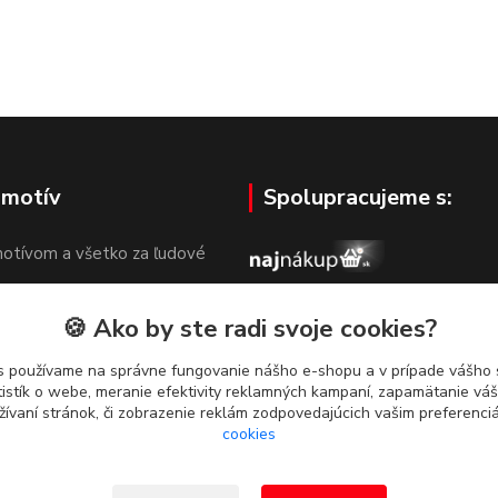
 motív
Spolupracujeme s:
otívom a všetko za ľudové
🍪 Ako by ste radi svoje cookies?
s používame na správne fungovanie nášho e-shopu a v prípade vášho s
tistík o webe, meranie efektivity reklamných kampaní, zapamätanie v
žívaní stránok, či zobrazenie reklám zodpovedajúcich vašim preferenc
cookies