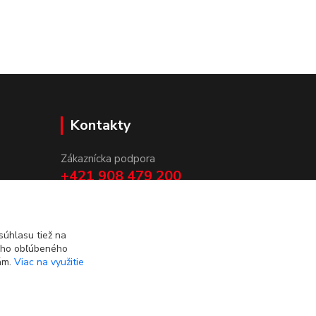
Kontakty
Zákaznícka podpora
+421 908 479 200
info@ludovymotiv.sk
úhlasu tiež na
ášho obľúbeného
iám.
Viac na využitie