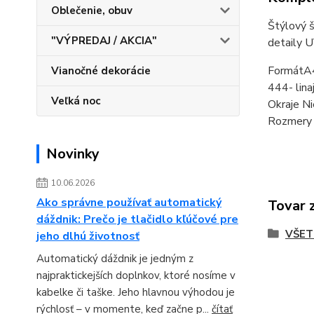
Oblečenie, obuv
Štýlový š
"VÝPREDAJ / AKCIA"
detaily 
FormátA4
Vianočné dekorácie
444- lin
Veľká noc
Okraje Ni
Rozmer
Novinky
10.06.2026
Ako správne používať automatický
Tovar 
dáždnik: Prečo je tlačidlo kľúčové pre
VŠET
jeho dlhú životnosť
Automatický dáždnik je jedným z
najpraktickejších doplnkov, ktoré nosíme v
kabelke či taške. Jeho hlavnou výhodou je
rýchlosť – v momente, keď začne p...
čítať