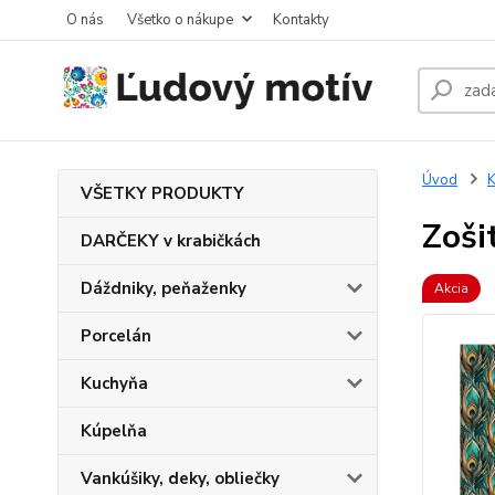
O nás
Všetko o nákupe
Kontakty
Úvod
K
VŠETKY PRODUKTY
Zoši
DARČEKY v krabičkách
Dáždniky, peňaženky
Akcia
Porcelán
Kuchyňa
Kúpelňa
Vankúšiky, deky, obliečky