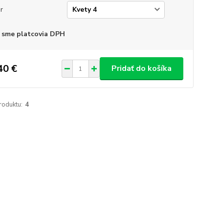
r
 sme platcovia DPH
40 €
Pridať do košíka
roduktu:
4