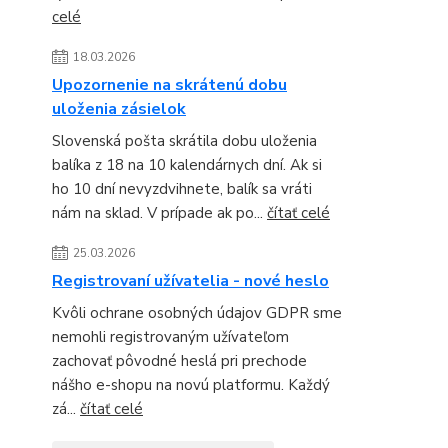
celé
18.03.2026
Upozornenie na skrátenú dobu
uloženia zásielok
Slovenská pošta skrátila dobu uloženia
balíka z 18 na 10 kalendárnych dní. Ak si
ho 10 dní nevyzdvihnete, balík sa vráti
nám na sklad. V prípade ak po...
čítať celé
25.03.2026
Registrovaní užívatelia - nové heslo
Kvôli ochrane osobných údajov GDPR sme
nemohli registrovaným užívateľom
zachovať pôvodné heslá pri prechode
nášho e-shopu na novú platformu. Každý
zá...
čítať celé