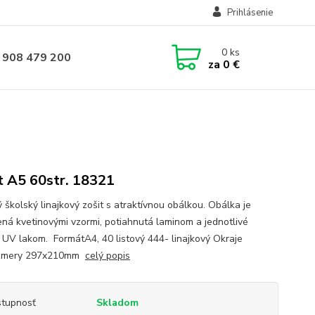
Prihlásenie
0
ks
 908 479 200
za
0 €
t A5 60str. 18321
 školský linajkový zošit s atraktívnou obálkou. Obálka je
ená kvetinovými vzormi, potiahnutá laminom a jednotlivé
y UV lakom. FormátA4, 40 listový 444- linajkový Okraje
zmery 297x210mm
celý popis
tupnosť
Skladom