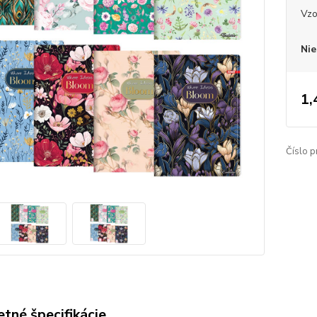
Vzo
Nie
1,
Číslo p
tné špecifikácie