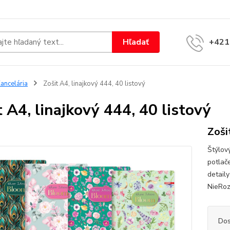
Hľadať
+421
ancelária
Zošit A4, linajkový 444, 40 listový
t A4, linajkový 444, 40 listový
Zoši
Štýlový
potlač
detail
NieRo
Dos