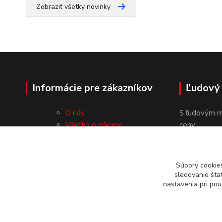
Zobraziť všetky novinky
Informácie pre zákazníkov
Ľudový
O nás
S ľudovým m
Všetko o nákupe
ceny.
Obchodné podmienky
Ochrana osobných údajov
Kontakty
Súbory cookie
sledovanie šta
nastavenia pri pou