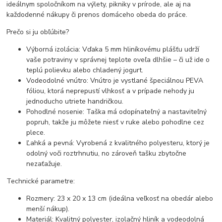
ideálnym spoločníkom na výlety, pikniky v prírode, ale aj na
každodenné nákupy či prenos domáceho obeda do práce.
Prečo si ju obľúbite?
Výborná izolácia: Vďaka 5 mm hliníkovému plášťu udrží
vaše potraviny v správnej teplote oveľa dlhšie – či už ide o
teplú polievku alebo chladený jogurt.
Vodeodolné vnútro: Vnútro je vystlané špeciálnou PEVA
fóliou, ktorá neprepustí vlhkosť a v prípade nehody ju
jednoducho utriete handričkou.
Pohodlné nosenie: Taška má odopínateľný a nastaviteľný
popruh, takže ju môžete niesť v ruke alebo pohodlne cez
plece.
Ľahká a pevná: Vyrobená z kvalitného polyesteru, ktorý je
odolný voči roztrhnutiu, no zároveň tašku zbytočne
nezaťažuje.
Technické parametre:
Rozmery: 23 x 20 x 13 cm (ideálna veľkosť na obedár alebo
menší nákup).
Materiál: Kvalitný polyester, izolačný hliník a vodeodolná