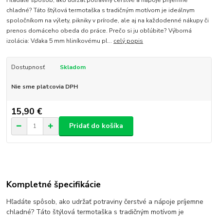
Hľadáte spôsob, ako udržať potraviny čerstvé a nápoje príjemne
chladné? Táto štýlová termotaška s tradičným motívom je ideálnym
spoločníkom na výlety, pikniky v prírode, ale aj na každodenné nákupy či
prenos domáceho obeda do práce. Prečo si ju obľúbite? Výborná
izolácia: Vďaka 5 mm hliníkovému pl...
celý popis
Dostupnosť
Skladom
Nie sme platcovia DPH
15,90 €
Pridať do košíka
Kompletné špecifikácie
Hľadáte spôsob, ako udržať potraviny čerstvé a nápoje príjemne
chladné? Táto štýlová termotaška s tradičným motívom je