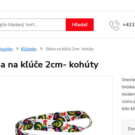
Hľadať
+421
Doplnky
Kľúčenky
Stuha na kľúče 2cm- kohúty
a na kľúče 2cm- kohúty
Vneste
šnúrka
modern
vzoru 
túto k
Dos