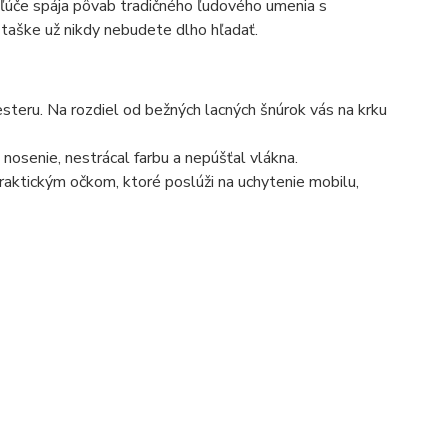
kľúče spája pôvab tradičného ľudového umenia s
taške už nikdy nebudete dlho hľadať.
teru. Na rozdiel od bežných lacných šnúrok vás na krku
nosenie, nestrácal farbu a nepúšťal vlákna.
raktickým očkom, ktoré poslúži na uchytenie mobilu,