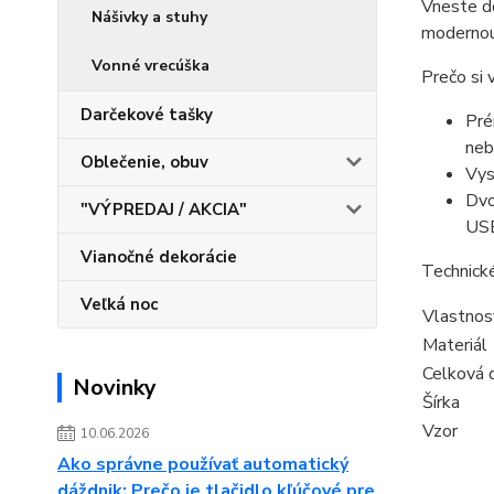
Vneste do
Nášivky a stuhy
modernou
Vonné vrecúška
Prečo si 
Darčekové tašky
Pré
neb
Oblečenie, obuv
Vys
Dvo
"VÝPREDAJ / AKCIA"
USB
Vianočné dekorácie
Technick
Veľká noc
Vlastnos
Materiál
Celková 
Novinky
Šírka
Vzor
10.06.2026
Ako správne používať automatický
dáždnik: Prečo je tlačidlo kľúčové pre