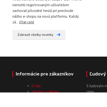
nemohli registrovaným užívateľom
zachovať pôvodné heslá pri prechode
nášho e-shopu na novú platformu. Každý
zá...
čítať celé
Zobraziť všetky novinky
Informácie pre zákazníkov
Ľudový
O nás
S ľudovým m
Všetko o nákupe
ceny.
Obchodné podmienky
Ochrana osobných údajov