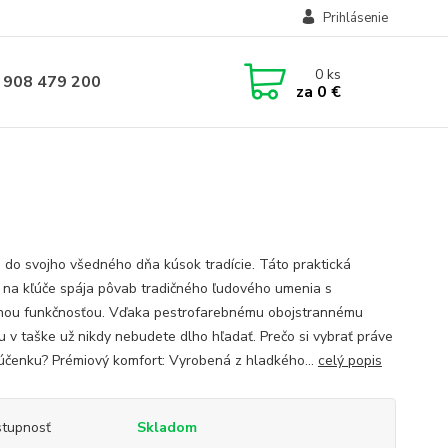
Prihlásenie
0
ks
 908 479 200
za
0 €
 do svojho všedného dňa kúsok tradície. Táto praktická
 na kľúče spája pôvab tradičného ľudového umenia s
ou funkčnosťou. Vďaka pestrofarebnému obojstrannému
ju v taške už nikdy nebudete dlho hľadať. Prečo si vybrať práve
ľúčenku? Prémiový komfort: Vyrobená z hladkého...
celý popis
tupnosť
Skladom