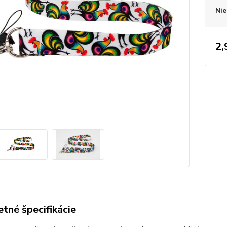
Nie
2,
tné špecifikácie