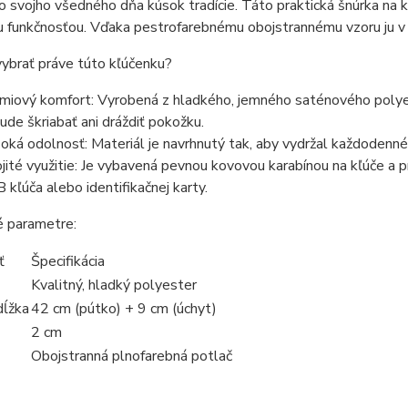
 svojho všedného dňa kúsok tradície. Táto praktická šnúrka na 
 funkčnosťou. Vďaka pestrofarebnému obojstrannému vzoru ju v 
vybrať práve túto kľúčenku?
miový komfort: Vyrobená z hladkého, jemného saténového polyes
ude škriabať ani dráždiť pokožku.
oká odolnosť: Materiál je navrhnutý tak, aby vydržal každodenné 
jité využitie: Je vybavená pevnou kovovou karabínou na kľúče a p
 kľúča alebo identifikačnej karty.
é parametre:
ť
Špecifikácia
Kvalitný, hladký polyester
dĺžka
42 cm (pútko) + 9 cm (úchyt)
2 cm
Obojstranná plnofarebná potlač