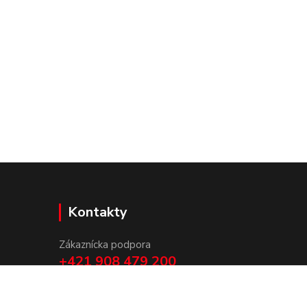
Kontakty
Zákaznícka podpora
+421 908 479 200
info@ludovymotiv.sk