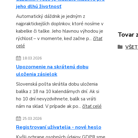
jeho dlhú životnosť
Automatický dáždnik je jedným z
najpraktickejších doplnkov, ktoré nosíme v
kabelke či taške. Jeho hlavnou výhodou je
Tovar 
rýchlosť – v momente, keď začne p...
čítať
celé
VŠET
18.03.2026
Upozornenie na skrátenú dobu
uloženia zásielok
Slovenská pošta skrátila dobu uloženia
balíka z 18 na 10 kalendárnych dní. Ak si
ho 10 dní nevyzdvihnete, balík sa vráti
nám na sklad. V prípade ak po...
čítať celé
25.03.2026
Registrovaní užívatelia - nové heslo
Kvôli ochrane osobných údajov GDPR sme