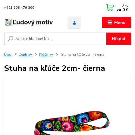
0
ks
+421 908 479 200
za
0 €
Menu
Hľadať
Úvod
Doplnky
Kľúčenky
Stuha na kľúče 2cm- čierna
Stuha na kľúče 2cm- čierna