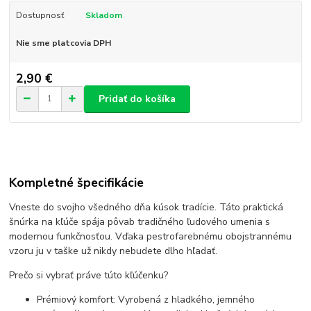
Dostupnosť
Skladom
Nie sme platcovia DPH
2,90 €
Pridať do košíka
Kompletné špecifikácie
Vneste do svojho všedného dňa kúsok tradície. Táto praktická
šnúrka na kľúče spája pôvab tradičného ľudového umenia s
modernou funkčnosťou. Vďaka pestrofarebnému obojstrannému
vzoru ju v taške už nikdy nebudete dlho hľadať.
Prečo si vybrať práve túto kľúčenku?
Prémiový komfort: Vyrobená z hladkého, jemného