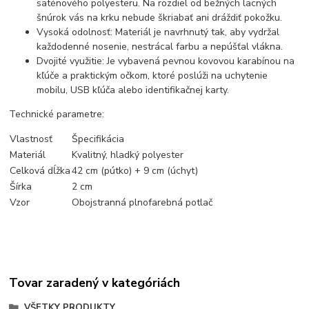
saténového polyesteru. Na rozdiel od bežných lacných
šnúrok vás na krku nebude škriabať ani dráždiť pokožku.
Vysoká odolnosť: Materiál je navrhnutý tak, aby vydržal
každodenné nosenie, nestrácal farbu a nepúšťal vlákna.
Dvojité využitie: Je vybavená pevnou kovovou karabínou na
kľúče a praktickým očkom, ktoré poslúži na uchytenie
mobilu, USB kľúča alebo identifikačnej karty.
Technické parametre:
Vlastnosť
Špecifikácia
Materiál
Kvalitný, hladký polyester
Celková dĺžka
42 cm (pútko) + 9 cm (úchyt)
Šírka
2 cm
Vzor
Obojstranná plnofarebná potlač
Tovar zaradený v kategóriách
VŠETKY PRODUKTY