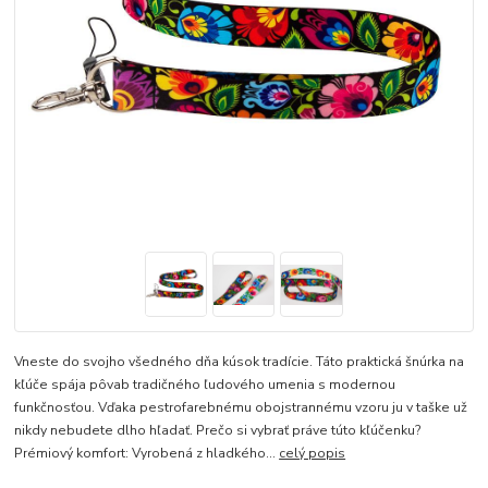
Vneste do svojho všedného dňa kúsok tradície. Táto praktická šnúrka na
kľúče spája pôvab tradičného ľudového umenia s modernou
funkčnosťou. Vďaka pestrofarebnému obojstrannému vzoru ju v taške už
nikdy nebudete dlho hľadať. Prečo si vybrať práve túto kľúčenku?
Prémiový komfort: Vyrobená z hladkého...
celý popis