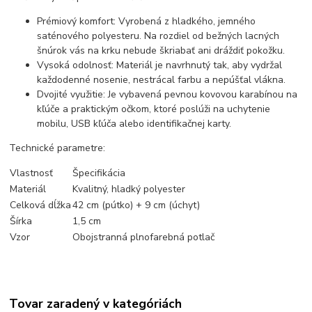
Prémiový komfort: Vyrobená z hladkého, jemného
saténového polyesteru. Na rozdiel od bežných lacných
šnúrok vás na krku nebude škriabať ani dráždiť pokožku.
Vysoká odolnosť: Materiál je navrhnutý tak, aby vydržal
každodenné nosenie, nestrácal farbu a nepúšťal vlákna.
Dvojité využitie: Je vybavená pevnou kovovou karabínou na
kľúče a praktickým očkom, ktoré poslúži na uchytenie
mobilu, USB kľúča alebo identifikačnej karty.
Technické parametre:
Vlastnosť
Špecifikácia
Materiál
Kvalitný, hladký polyester
Celková dĺžka
42 cm (pútko) + 9 cm (úchyt)
Šírka
1,5 cm
Vzor
Obojstranná plnofarebná potlač
Tovar zaradený v kategóriách