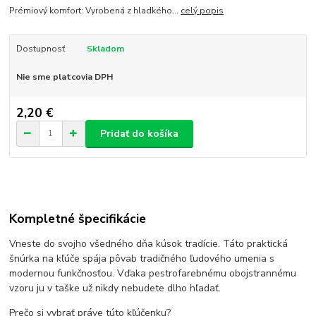
Prémiový komfort: Vyrobená z hladkého...
celý popis
Dostupnosť
Skladom
Nie sme platcovia DPH
2,20 €
Pridať do košíka
Kompletné špecifikácie
Vneste do svojho všedného dňa kúsok tradície. Táto praktická
šnúrka na kľúče spája pôvab tradičného ľudového umenia s
modernou funkčnosťou. Vďaka pestrofarebnému obojstrannému
vzoru ju v taške už nikdy nebudete dlho hľadať.
Prečo si vybrať práve túto kľúčenku?