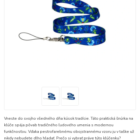
Vneste do svojho všedného dňa kúsok tradície. Táto praktická šnúrka na
kľúče spája pôvab tradičného ľudového umenia s modernou
funkčnosťou. Vďaka pestrofarebnému obojstrannému vzoru ju v taške už
nikdy nebudete dlho hľadať. Prečo si vybrať práve túto kľúčenku?