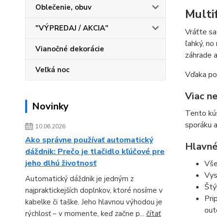
Oblečenie, obuv
Multi
"VÝPREDAJ / AKCIA"
Vráťte sa
ľahký, no
Vianočné dekorácie
záhrade a
Veľká noc
Vďaka poc
Viac ne
Novinky
Tento kús
sporáku a
10.06.2026
Ako správne používať automatický
Hlavné
dáždnik: Prečo je tlačidlo kľúčové pre
jeho dlhú životnosť
Vše
Vys
Automatický dáždnik je jedným z
Štý
najpraktickejších doplnkov, ktoré nosíme v
Pri
kabelke či taške. Jeho hlavnou výhodou je
out
rýchlosť – v momente, keď začne p...
čítať