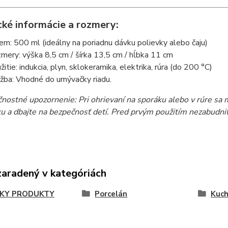
cké informácie a rozmery:
em: 500 ml (ideálny na poriadnu dávku polievky alebo čaju)
mery: výška 8,5 cm / šírka 13,5 cm / hĺbka 11 cm
žitie: indukcia, plyn, sklokeramika, elektrika, rúra (do 200 °C)
žba: Vhodné do umývačky riadu.
nostné upozornenie: Pri ohrievaní na sporáku alebo v rúre sa 
u a dbajte na bezpečnosť detí. Pred prvým použitím nezabudnite
zaradený v kategóriách
KY PRODUKTY
Porcelán
Kuc