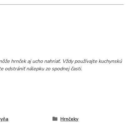
môže hrnček aj ucho nahriať. Vždy používajte kuchynskú
 odstrániť nálepku zo spodnej časti.
hyňa
Hrnčeky