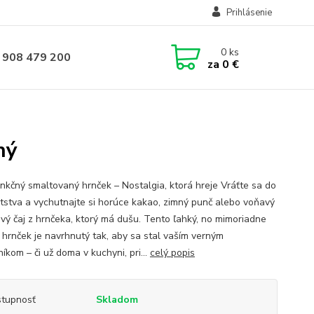
Prihlásenie
0
ks
 908 479 200
za
0 €
ný
unkčný smaltovaný hrnček – Nostalgia, ktorá hreje Vráťte sa do
etstva a vychutnajte si horúce kakao, zimný punč alebo voňavý
ový čaj z hrnčeka, ktorý má dušu. Tento ľahký, no mimoriadne
 hrnček je navrhnutý tak, aby sa stal vaším verným
íkom – či už doma v kuchyni, pri...
celý popis
tupnosť
Skladom