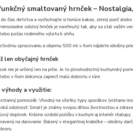
funkčný smaltovaný hrnček – Nostalgia,
 do čias detstva a vychutnajte si horúce kakao, zimný punč alebo
 mimoriadne odolný hrnček je navrhnutý tak, aby sa stal vaším ver
lebo počas rodinného výletu k ohňu.
tivému spracovaniu a objemu 500 ml v ňom nájdete ideálny priesto
ž len obyčajný hrnček
ok nie je určený len na pitie. Je to plnohodnotný kuchynský pom
lebo v ňom dokonca zapiecť malú dobrotu v rúre.
 výhody a využitie:
stranný pomocník: Vhodný na všetky typy sporákov (vrátane modern
oká odolnosť: Smalt je známy svojou dlhou životnosťou a zdravo
lový doplnok: Krásne ozdobí poličku v kuchyni aj interiér chalupy.
pravený na darovanie: Balený v elegantnej krabičke – ideálny darč
dooru.