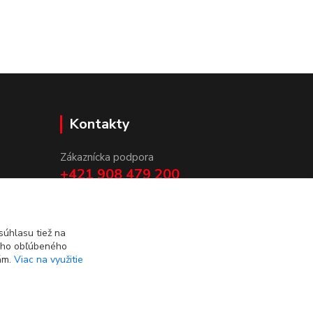
Kontakty
Zákaznícka podpora
+421 908 479 200
info@ludovymotiv.sk
úhlasu tiež na
ášho obľúbeného
iám.
Viac na využitie