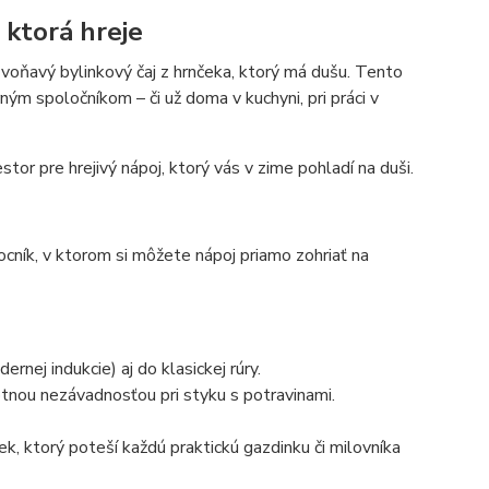
 ktorá hreje
 voňavý bylinkový čaj z hrnčeka, ktorý má dušu. Tento
ným spoločníkom – či už doma v kuchyni, pri práci v
r pre hrejivý nápoj, ktorý vás v zime pohladí na duši.
ocník, v ktorom si môžete nápoj priamo zohriať na
ej indukcie) aj do klasickej rúry.
tnou nezávadnosťou pri styku s potravinami.
ek, ktorý poteší každú praktickú gazdinku či milovníka