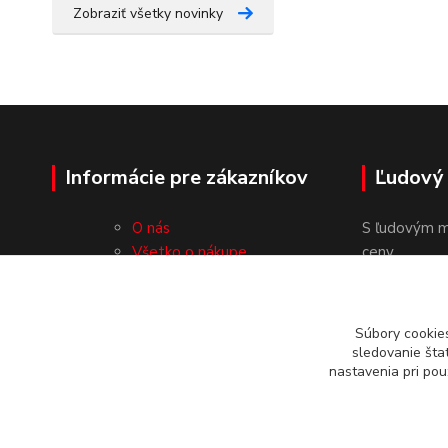
Zobraziť všetky novinky
Informácie pre zákazníkov
Ľudový
O nás
S ľudovým m
Všetko o nákupe
ceny.
Obchodné podmienky
Ochrana osobných údajov
Kontakty
Súbory cookie
sledovanie šta
nastavenia pri pou