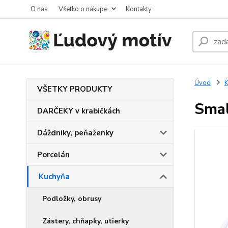
O nás
Všetko o nákupe
Kontakty
Úvod
K
VŠETKY PRODUKTY
Smal
DARČEKY v krabičkách
Dáždniky, peňaženky
Porcelán
Kuchyňa
Podložky, obrusy
Zástery, chňapky, utierky