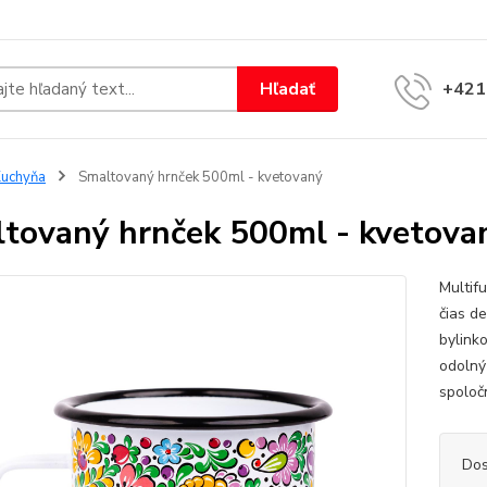
Hľadať
+421
uchyňa
Smaltovaný hrnček 500ml - kvetovaný
tovaný hrnček 500ml - kvetova
Multif
čias d
bylink
odolný
spoločn
Dos