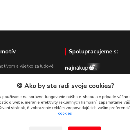
 motív
Spolupracujeme s:
otívom a všetko za ľudové
🍪 Ako by ste radi svoje cookies?
s používame na správne fungovanie nášho e-shopu a v prípade vášho s
tistík o webe, meranie efektivity reklamných kampaní, zapamätanie v
žívaní stránok, či zobrazenie reklám zodpovedajúcich vašim preferenc
cookies