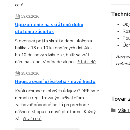
celé
Techni
18.03.2026
Obj
Upozornenie na skrátenú dobu
Roz
uloženia zásielok
Pou
Slovenská pošta skrátila dobu uloženia
Údr
balíka z 18 na 10 kalendárnych dní. Ak si
ho 10 dní nevyzdvihnete, balík sa vráti
Bezpeč
nám na sklad. V prípade ak po...
čítať celé
chňapk
25.03.2026
Registrovaní užívatelia - nové heslo
Kvôli ochrane osobných údajov GDPR sme
Tovar 
nemohli registrovaným užívateľom
zachovať pôvodné heslá pri prechode
VŠET
nášho e-shopu na novú platformu. Každý
zá...
čítať celé