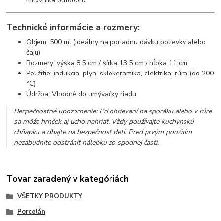
milovníka outdooru.
Technické informácie a rozmery:
Objem: 500 ml (ideálny na poriadnu dávku polievky alebo
čaju)
Rozmery: výška 8,5 cm / šírka 13,5 cm / hĺbka 11 cm
Použitie: indukcia, plyn, sklokeramika, elektrika, rúra (do 200
°C)
Údržba: Vhodné do umývačky riadu.
Bezpečnostné upozornenie: Pri ohrievaní na sporáku alebo v rúre
sa môže hrnček aj ucho nahriať. Vždy používajte kuchynskú
chňapku a dbajte na bezpečnosť detí. Pred prvým použitím
nezabudnite odstrániť nálepku zo spodnej časti.
Tovar zaradený v kategóriách
VŠETKY PRODUKTY
Porcelán