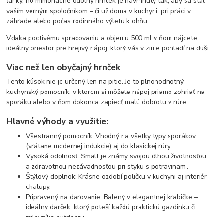
ľahký, no mimoriadne odolný hrnček je navrhnutý tak, aby sa stal
vaším verným spoločníkom – či už doma v kuchyni, pri práci v
záhrade alebo počas rodinného výletu k ohňu.
Vďaka poctivému spracovaniu a objemu 500 ml v ňom nájdete
ideálny priestor pre hrejivý nápoj, ktorý vás v zime pohladí na duši.
Viac než len obyčajný hrnček
Tento kúsok nie je určený len na pitie. Je to plnohodnotný
kuchynský pomocník, v ktorom si môžete nápoj priamo zohriať na
sporáku alebo v ňom dokonca zapiecť malú dobrotu v rúre.
Hlavné výhody a využitie:
Všestranný pomocník: Vhodný na všetky typy sporákov
(vrátane modernej indukcie) aj do klasickej rúry.
Vysoká odolnosť: Smalt je známy svojou dlhou životnosťou
a zdravotnou nezávadnosťou pri styku s potravinami.
Štýlový doplnok: Krásne ozdobí poličku v kuchyni aj interiér
chalupy.
Pripravený na darovanie: Balený v elegantnej krabičke –
ideálny darček, ktorý poteší každú praktickú gazdinku či