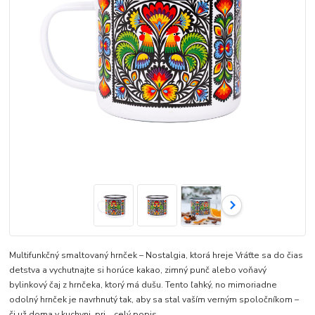
Multifunkčný smaltovaný hrnček – Nostalgia, ktorá hreje Vráťte sa do čias
detstva a vychutnajte si horúce kakao, zimný punč alebo voňavý
bylinkový čaj z hrnčeka, ktorý má dušu. Tento ľahký, no mimoriadne
odolný hrnček je navrhnutý tak, aby sa stal vaším verným spoločníkom –
či už doma v kuchyni, pri...
celý popis