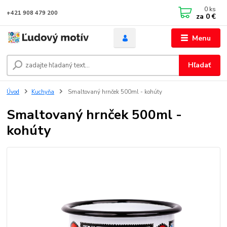
0
ks
+421 908 479 200
za
0 €
Menu
Hľadať
Úvod
Kuchyňa
Smaltovaný hrnček 500ml - kohúty
Smaltovaný hrnček 500ml -
kohúty