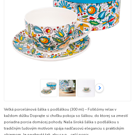
Veľká porcelánová šálka s podšálkou (300 ml) – Folklórny relax v
každom dúšku Doprajte si chvíľku pokoja so šálkou, do ktorej sa zmestí
poriadna porcia domácej pohody. Naša široká šálka s podšálkou s
tradičným ľudovým motívom spája nadčasovú eleganciu s praktickým
objemom. Je navrhnutá tak, aby sa p...
celý popis