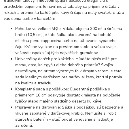
tradičným ľudovým motívom spája nadčasovú eleganciu s
praktickým objemom. Je navrhnutá tak, aby sa príjemne držala v
rukách a premenila každé pitie kávy či čaju na malý sviatok, či už u
vás doma alebo v kancelárii.
Pohodlie vo veľkom štýle: Vďaka objemu 300 ml a širšiemu
hrdlu (10,5 cm) je táto šálka ako stvorená na bohatú
mliečnu penu cappuccina alebo na lúhovanie sypaného
čaju. Krásne vynikne na prestretom stole a vďaka svojej
veľkosti uspokojí aj tých najväčších gurmánov.
Univerzálny darček pre každého: Hľadáte niečo milé pre
mamu, otca, kolegyňu alebo dobrého priateľa? Svojím
neutrálnym, no pritom výrazným folklórnym vzorom je táto
sada ideálnym darčekom pre mužov aj ženy, ktorí si potrpia
na kvalitu a tradíciu.
Kompletná sada s podšálkou: Elegantná podšálka s
priemerom 16 cm poskytuje dostatok miesta na odloženie
lyžičky alebo malého sladkého dezertu ku káve.
Pripravené na darovanie: Šálka s podšálkou sú bezpečne a
vkusne zabalené v darčekovej krabici. Nemusíte si robiť
starosti s balením – stačí pridať venovanie a radosť je
zaručená.