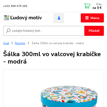
0
ks
+421 908 479 200
za
0 €
Menu
Hľadať
Úvod
Porcelán
Šálka 300ml vo valcovej krabičke - modrá
Šálka 300ml vo valcovej krabičke
- modrá