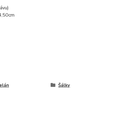
kávu)
 4,50cm
elán
Šálky