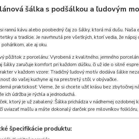
lánová šálka s podšálkou a ľudovým mot
u
si rannú kávu alebo poobedný čaj zo šálky, ktorá má dušu. Naša
etiky a tradície. Je navrhnutá pre všetkých, ktorí vedia, že nápoj 
pohárikom, ale aj oku.
vý pôžitok z porcelánu: Vyrobená z kvalitného, jemného porcelán
aj šálky zaručuje komfort pri každom dúšku, či už ide o silné espr
rakter v každom vzore: Tradičný ľudový motív dodáva šálke nezame
lnosť do vašej kuchyne aj na prestretý stôl v obývačke.
erná praktickosť: Vieme, že si chcete užiť krásu bez zbytočnej 
že ich údržba je rýchla a jednoduchá.
ček, ktorý je už zabalený: Šálka prichádza v nádhernej ozdobnej 
čí uviazať mašľu a máte dokonalý darček pre milovníkov folklóru,
ké špecifikácie produktu: