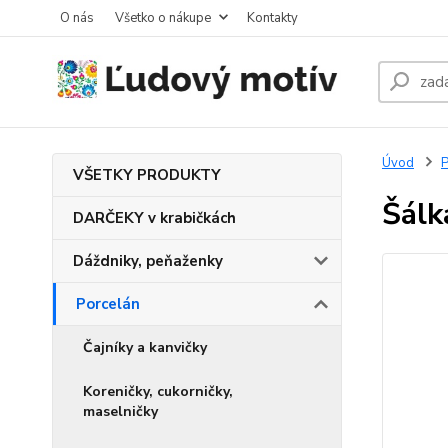
O nás
Všetko o nákupe
Kontakty
Úvod
P
VŠETKY PRODUKTY
Šálk
DARČEKY v krabičkách
Dáždniky, peňaženky
Porcelán
Čajníky a kanvičky
Koreničky, cukorničky,
maselničky