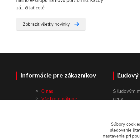
nášho e-shopu na novú platformu. Každý
zá...
čítať celé
Zobraziť všetky novinky
Informácie pre zákazníkov
Ľudový
O nás
S ľudovým m
Všetko o nákupe
ceny.
Obchodné podmienky
Ochrana osobných údajov
Kontakty
Súbory cookie
sledovanie šta
nastavenia pri pou