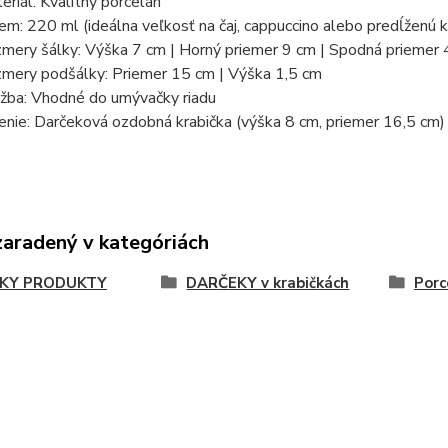
eriál: Kvalitný porcelán
em: 220 ml (ideálna veľkosť na čaj, cappuccino alebo predĺženú 
mery šálky: Výška 7 cm | Horný priemer 9 cm | Spodná priemer
mery podšálky: Priemer 15 cm | Výška 1,5 cm
žba: Vhodné do umývačky riadu
enie: Darčeková ozdobná krabička (výška 8 cm, priemer 16,5 cm)
zaradený v kategóriách
KY PRODUKTY
DARČEKY v krabičkách
Porc