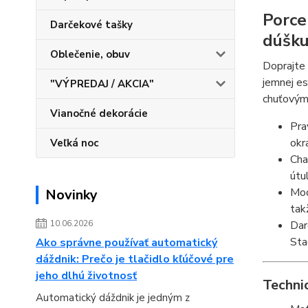
Porce
Darčekové tašky
dúšk
Oblečenie, obuv
Doprajte 
jemnej est
"VÝPREDAJ / AKCIA"
chuťovým 
Vianočné dekorácie
Pra
okr
Veľká noc
Cha
útu
Mod
Novinky
tak
Dar
10.06.2026
Sta
Ako správne používať automatický
dáždnik: Prečo je tlačidlo kľúčové pre
jeho dlhú životnosť
Technic
Automatický dáždnik je jedným z