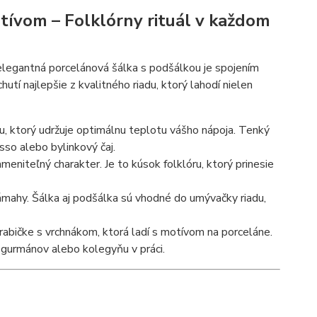
ívom – Folklórny rituál v každom
 elegantná porcelánová šálka s podšálkou je spojením
chutí najlepšie z kvalitného riadu, ktorý lahodí nielen
u, ktorý udržuje optimálnu teplotu vášho nápoja. Tenký
esso alebo bylinkový čaj.
niteľný charakter. Je to kúsok folklóru, ktorý prinesie
námahy. Šálka aj podšálka sú vhodné do umývačky riadu,
krabičke s vrchnákom, ktorá ladí s motívom na porceláne.
 gurmánov alebo kolegyňu v práci.