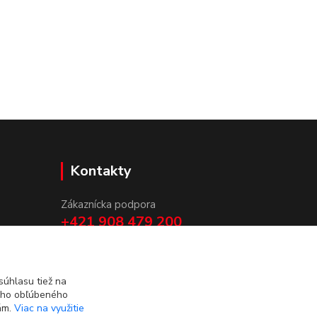
Kontakty
Zákaznícka podpora
+421 908 479 200
info@ludovymotiv.sk
úhlasu tiež na
ášho obľúbeného
iám.
Viac na využitie