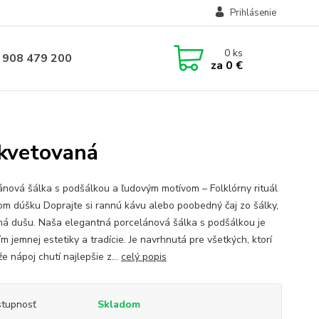
Prihlásenie
0
ks
 908 479 200
za
0 €
 kvetovaná
ánová šálka s podšálkou a ľudovým motívom – Folklórny rituál
om dúšku Doprajte si rannú kávu alebo poobedný čaj zo šálky,
má dušu. Naša elegantná porcelánová šálka s podšálkou je
m jemnej estetiky a tradície. Je navrhnutá pre všetkých, ktorí
že nápoj chutí najlepšie z...
celý popis
tupnosť
Skladom