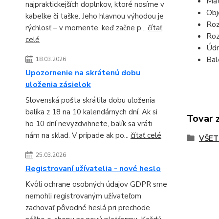
Mat
najpraktickejších doplnkov, ktoré nosíme v
Obj
kabelke či taške. Jeho hlavnou výhodou je
Roz
rýchlosť – v momente, keď začne p...
čítať
Roz
celé
Údr
Bal
18.03.2026
Upozornenie na skrátenú dobu
uloženia zásielok
Slovenská pošta skrátila dobu uloženia
balíka z 18 na 10 kalendárnych dní. Ak si
Tovar 
ho 10 dní nevyzdvihnete, balík sa vráti
nám na sklad. V prípade ak po...
čítať celé
VŠET
25.03.2026
Registrovaní užívatelia - nové heslo
Kvôli ochrane osobných údajov GDPR sme
nemohli registrovaným užívateľom
zachovať pôvodné heslá pri prechode