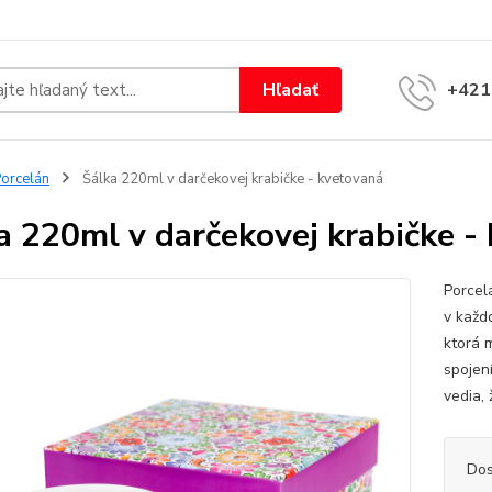
Hľadať
+421
orcelán
Šálka 220ml v darčekovej krabičke - kvetovaná
a 220ml v darčekovej krabičke -
Porcel
v každ
ktorá 
spojení
vedia, 
Dos