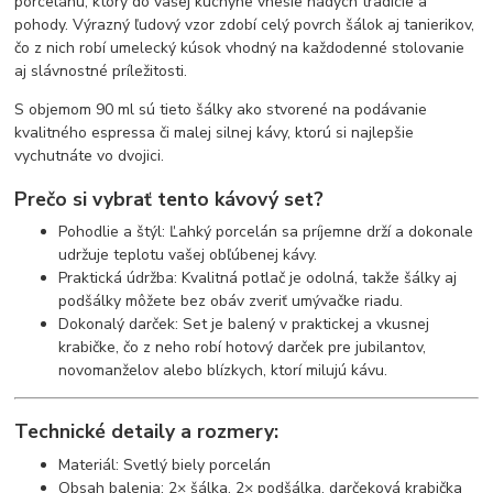
porcelánu, ktorý do vašej kuchyne vnesie nádych tradície a
pohody. Výrazný ľudový vzor zdobí celý povrch šálok aj tanierikov,
čo z nich robí umelecký kúsok vhodný na každodenné stolovanie
aj slávnostné príležitosti.
S objemom 90 ml sú tieto šálky ako stvorené na podávanie
kvalitného espressa či malej silnej kávy, ktorú si najlepšie
vychutnáte vo dvojici.
Prečo si vybrať tento kávový set?
Pohodlie a štýl: Ľahký porcelán sa príjemne drží a dokonale
udržuje teplotu vašej obľúbenej kávy.
Praktická údržba: Kvalitná potlač je odolná, takže šálky aj
podšálky môžete bez obáv zveriť umývačke riadu.
Dokonalý darček: Set je balený v praktickej a vkusnej
krabičke, čo z neho robí hotový darček pre jubilantov,
novomanželov alebo blízkych, ktorí milujú kávu.
Technické detaily a rozmery:
Materiál: Svetlý biely porcelán
Obsah balenia: 2× šálka, 2× podšálka, darčeková krabička