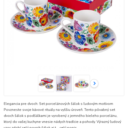
Elegancia pre dvoch: Set porcelánových šálok s ľudovým motívom
Povzneste svoje kávové rituály na vyššiu úroveň. Tento pôvabný set
dvoch šálok s podšálkami je vyrobený z jemného bieleho porcelánu,
ktorý do vašej kuchyne vnesie nádych tradície a pohody. Výrazný ľudový
vzor zdobí celý povrch šálok aj t...
celý popis