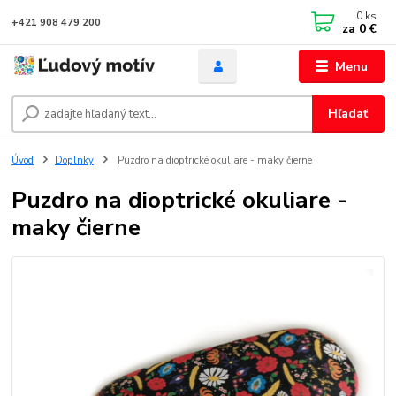
0
ks
+421 908 479 200
za
0 €
Menu
Hľadať
Úvod
Doplnky
Puzdro na dioptrické okuliare - maky čierne
Puzdro na dioptrické okuliare -
maky čierne