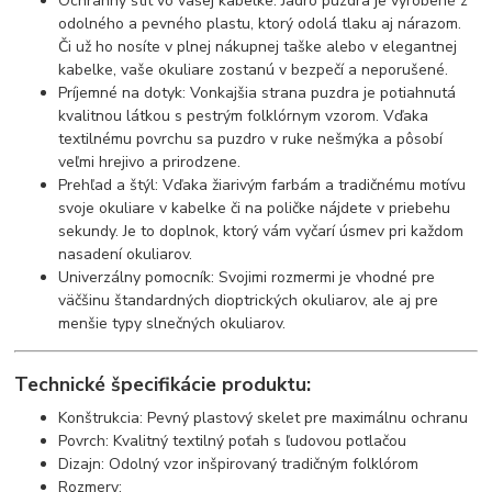
Ochranný štít vo vašej kabelke: Jadro puzdra je vyrobené z
odolného a pevného plastu, ktorý odolá tlaku aj nárazom.
Či už ho nosíte v plnej nákupnej taške alebo v elegantnej
kabelke, vaše okuliare zostanú v bezpečí a neporušené.
Príjemné na dotyk: Vonkajšia strana puzdra je potiahnutá
kvalitnou látkou s pestrým folklórnym vzorom. Vďaka
textilnému povrchu sa puzdro v ruke nešmýka a pôsobí
veľmi hrejivo a prirodzene.
Prehľad a štýl: Vďaka žiarivým farbám a tradičnému motívu
svoje okuliare v kabelke či na poličke nájdete v priebehu
sekundy. Je to doplnok, ktorý vám vyčarí úsmev pri každom
nasadení okuliarov.
Univerzálny pomocník: Svojimi rozmermi je vhodné pre
väčšinu štandardných dioptrických okuliarov, ale aj pre
menšie typy slnečných okuliarov.
Technické špecifikácie produktu:
Konštrukcia: Pevný plastový skelet pre maximálnu ochranu
Povrch: Kvalitný textilný poťah s ľudovou potlačou
Dizajn: Odolný vzor inšpirovaný tradičným folklórom
Rozmery: