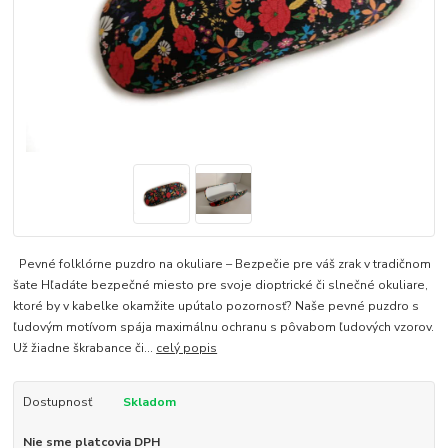
Pevné folklórne puzdro na okuliare – Bezpečie pre váš zrak v tradičnom
šate Hľadáte bezpečné miesto pre svoje dioptrické či slnečné okuliare,
ktoré by v kabelke okamžite upútalo pozornosť? Naše pevné puzdro s
ľudovým motívom spája maximálnu ochranu s pôvabom ľudových vzorov.
Už žiadne škrabance či...
celý popis
Dostupnosť
Skladom
Nie sme platcovia DPH