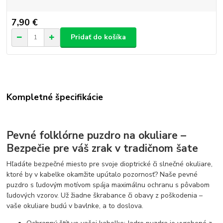
7,90 €
Pridať do košíka
Kompletné špecifikácie
Pevné folklórne puzdro na okuliare –
Bezpečie pre váš zrak v tradičnom šate
Hľadáte bezpečné miesto pre svoje dioptrické či slnečné okuliare,
ktoré by v kabelke okamžite upútalo pozornosť? Naše pevné
puzdro s ľudovým motívom spája maximálnu ochranu s pôvabom
ľudových vzorov. Už žiadne škrabance či obavy z poškodenia –
vaše okuliare budú v bavlnke, a to doslova.