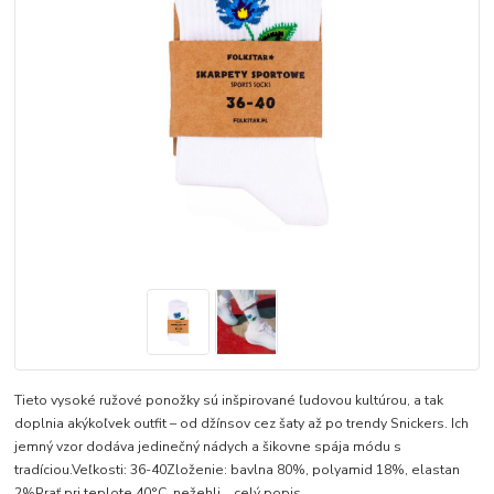
Tieto vysoké ružové ponožky sú inšpirované ľudovou kultúrou, a tak
doplnia akýkoľvek outfit – od džínsov cez šaty až po trendy Snickers. Ich
jemný vzor dodáva jedinečný nádych a šikovne spája módu s
tradíciou.Veľkosti: 36-40Zloženie: bavlna 80%, polyamid 18%, elastan
2%Prať pri teplote 40°C, nežehli...
celý popis