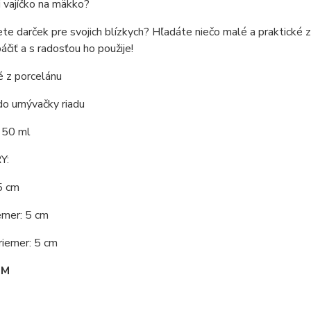
 vajíčko na mäkko?
te darček pre svojich blízkych? Hľadáte niečo malé a praktické 
áčiť a s radosťou ho použije!
é z porcelánu
do umývačky riadu
 50 ml
Y:
5 cm
emer: 5 cm
riemer: 5 cm
OM