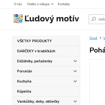
O nás
Všetko o nákupe
Kontakty
Úvod
V
VŠETKY PRODUKTY
Pohá
DARČEKY v krabičkách
Dáždniky, peňaženky
Porcelán
Kuchyňa
Kúpelňa
Vankúšiky, deky, obliečky