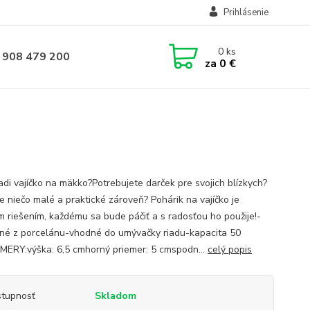
Prihlásenie
0
ks
 908 479 200
za
0 €
adi vajíčko na mäkko?Potrebujete darček pre svojich blízkych?
e niečo malé a praktické zároveň? Pohárik na vajíčko je
m riešením, každému sa bude páčiť a s radosťou ho použije!-
né z porcelánu-vhodné do umývačky riadu-kapacita 50
ERY:výška: 6,5 cmhorný priemer: 5 cmspodn...
celý popis
tupnosť
Skladom