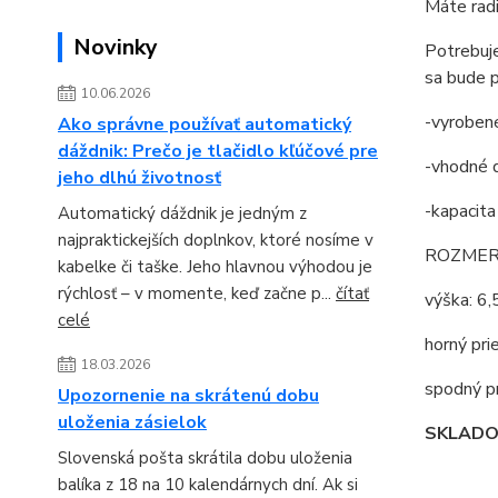
Máte radi
Novinky
Potrebuje
sa bude p
10.06.2026
-vyroben
Ako správne používať automatický
dáždnik: Prečo je tlačidlo kľúčové pre
-vhodné 
jeho dlhú životnosť
-kapacita
Automatický dáždnik je jedným z
najpraktickejších doplnkov, ktoré nosíme v
ROZMER
kabelke či taške. Jeho hlavnou výhodou je
rýchlosť – v momente, keď začne p...
čítať
výška: 6,
celé
horný pri
18.03.2026
spodný p
Upozornenie na skrátenú dobu
uloženia zásielok
SKLAD
Slovenská pošta skrátila dobu uloženia
balíka z 18 na 10 kalendárnych dní. Ak si