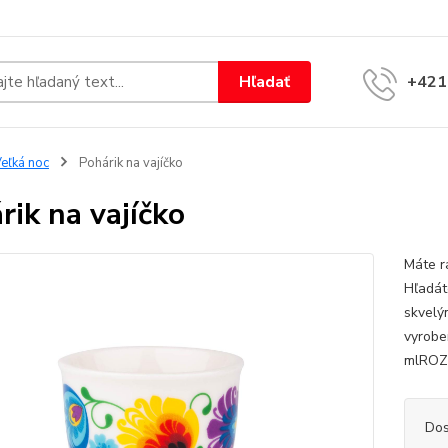
Hľadať
+421
eľká noc
Pohárik na vajíčko
rik na vajíčko
Máte r
Hľadát
skvelý
vyrobe
mlROZM
Dos