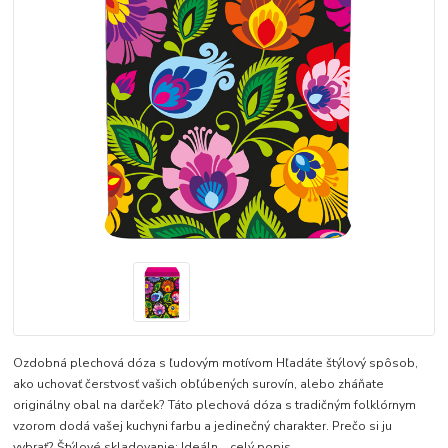
Ozdobná plechová dóza s ľudovým motívom Hľadáte štýlový spôsob,
ako uchovať čerstvosť vašich obľúbených surovín, alebo zháňate
originálny obal na darček? Táto plechová dóza s tradičným folklórnym
vzorom dodá vašej kuchyni farbu a jedinečný charakter. Prečo si ju
vybrať? Štýlové skladovanie: Ideáln...
celý popis