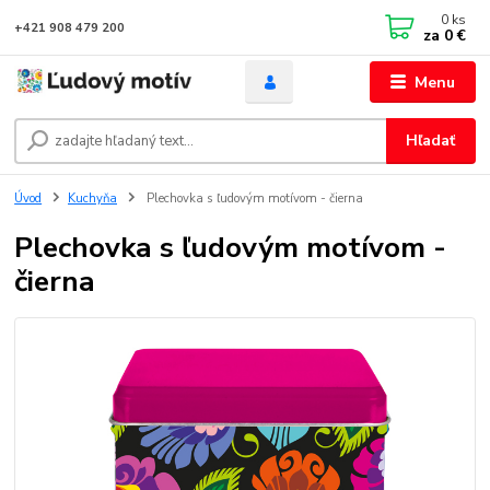
0
ks
+421 908 479 200
za
0 €
Menu
Hľadať
Úvod
Kuchyňa
Plechovka s ľudovým motívom - čierna
Plechovka s ľudovým motívom -
čierna