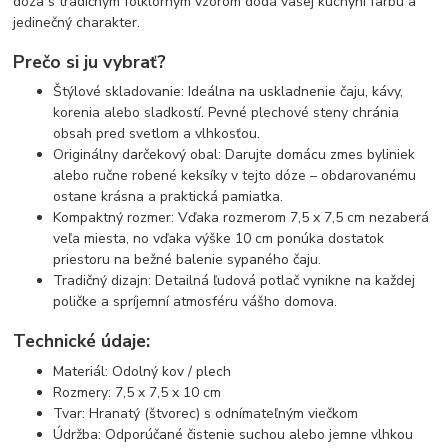
dóza s tradičným folklórnym vzorom dodá vašej kuchyni farbu a
jedinečný charakter.
Prečo si ju vybrať?
Štýlové skladovanie: Ideálna na uskladnenie čaju, kávy,
korenia alebo sladkostí. Pevné plechové steny chránia
obsah pred svetlom a vlhkosťou.
Originálny darčekový obal: Darujte domácu zmes byliniek
alebo ručne robené keksíky v tejto dóze – obdarovanému
ostane krásna a praktická pamiatka.
Kompaktný rozmer: Vďaka rozmerom 7,5 x 7,5 cm nezaberá
veľa miesta, no vďaka výške 10 cm ponúka dostatok
priestoru na bežné balenie sypaného čaju.
Tradičný dizajn: Detailná ľudová potlač vynikne na každej
poličke a spríjemní atmosféru vášho domova.
Technické údaje:
Materiál: Odolný kov / plech
Rozmery: 7,5 x 7,5 x 10 cm
Tvar: Hranatý (štvorec) s odnímateľným viečkom
Údržba: Odporúčané čistenie suchou alebo jemne vlhkou