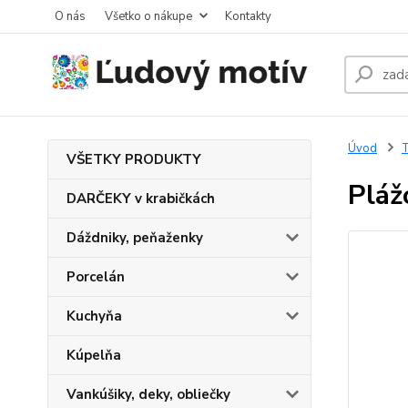
O nás
Všetko o nákupe
Kontakty
Úvod
T
VŠETKY PRODUKTY
Pláž
DARČEKY v krabičkách
Dáždniky, peňaženky
Porcelán
Kuchyňa
Kúpelňa
Vankúšiky, deky, obliečky