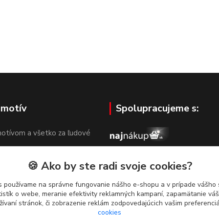
 motív
Spolupracujeme s:
otívom a všetko za ľudové
🍪 Ako by ste radi svoje cookies?
s používame na správne fungovanie nášho e-shopu a v prípade vášho s
tistík o webe, meranie efektivity reklamných kampaní, zapamätanie v
žívaní stránok, či zobrazenie reklám zodpovedajúcich vašim preferenc
cookies