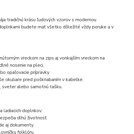
ája tradičnú krásu ľudových vzorov s modernou
o doplnkami budete mať všetko dôležité vždy poruke a v
vnútorným vreckom na zips aj vonkajším vreckom na
lné nosenie na pleci.
ebo opaľovacie prípravky.
še okuliare pred poškriabaním v kabelke.
o, sveter alebo samotnú tašku.
a ladiacich doplnkov.
ezpečia dlhú životnosť.
de aj dokumenty.
ovníčku folklóru.