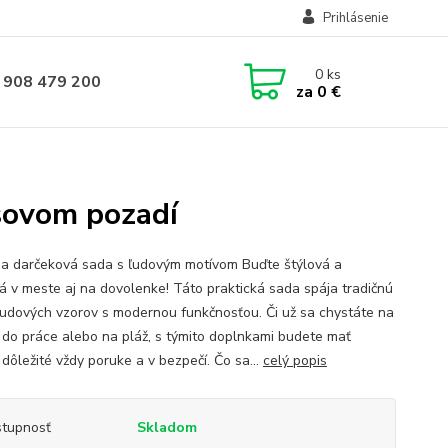
Prihlásenie
0
ks
 908 479 200
za
0 €
ysovom pozadí
na darčeková sada s ľudovým motívom Buďte štýlová a
á v meste aj na dovolenke! Táto praktická sada spája tradičnú
ľudových vzorov s modernou funkčnosťou. Či už sa chystáte na
 do práce alebo na pláž, s týmito doplnkami budete mať
dôležité vždy poruke a v bezpečí. Čo sa...
celý popis
tupnosť
Skladom