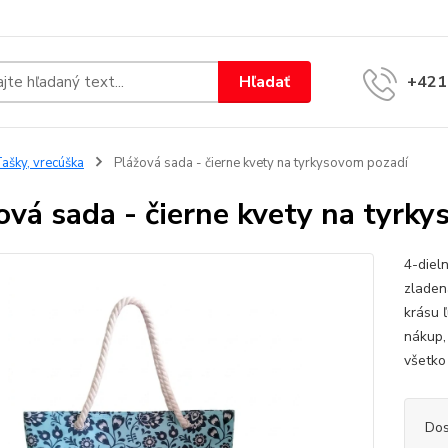
Hľadať
+421
ašky, vrecúška
Plážová sada - čierne kvety na tyrkysovom pozadí
ová sada - čierne kvety na tyrk
4-diel
zladen
krásu 
nákup,
všetko 
Dos