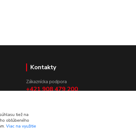
Kontakty
Zákaznícka podpora
+421 908 479 200
info@ludovymotiv.sk
úhlasu tiež na
ášho obľúbeného
iám.
Viac na využitie