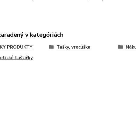
zaradený v kategóriách
KY PRODUKTY
Tašky, vrecúška
Náku
tické taštičky