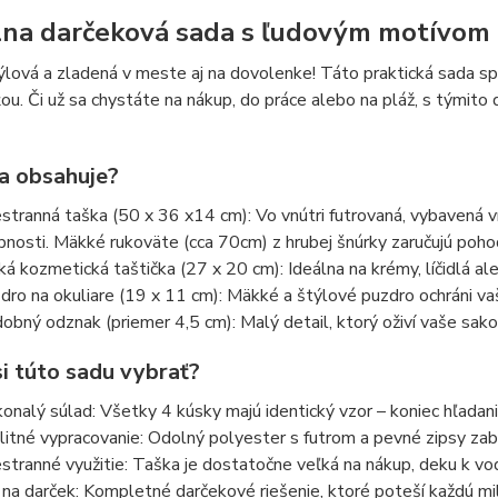
lna darčeková sada s ľudovým motívom
lová a zladená v meste aj na dovolenke! Táto praktická sada sp
ou. Či už sa chystáte na nákup, do práce alebo na pláž, s týmit
a obsahuje?
estranná taška (50 x 36 x14 cm): Vo vnútri futrovaná, vybavená 
bnosti. Mäkké rukoväte (cca 70cm) z hrubej šnúrky zaručujú pohod
ká kozmetická taštička (27 x 20 cm): Ideálna na krémy, líčidlá al
dro na okuliare (19 x 11 cm): Mäkké a štýlové puzdro ochráni va
obný odznak (priemer 4,5 cm): Malý detail, ktorý oživí vaše sak
si túto sadu vybrať?
onalý súlad: Všetky 4 kúsky majú identický vzor – koniec hľadani
litné vypracovanie: Odolný polyester s futrom a pevné zipsy zab
stranné využitie: Taška je dostatočne veľká na nákup, deku k vo
 na darček: Kompletné darčekové riešenie, ktoré poteší každú mil