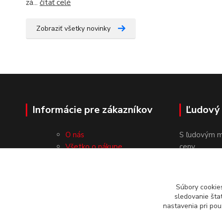
zá...
čítať celé
Zobraziť všetky novinky
Informácie pre zákazníkov
Ľudový
O nás
S ľudovým m
Všetko o nákupe
ceny.
Obchodné podmienky
Ochrana osobných údajov
Kontakty
Súbory cookie
sledovanie šta
nastavenia pri pou