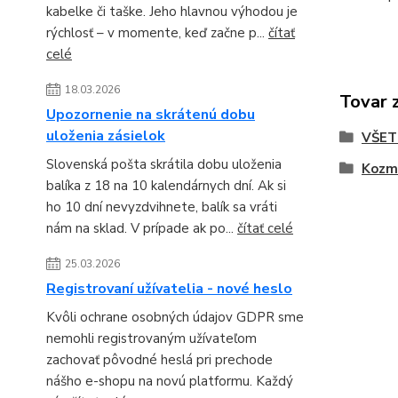
kabelke či taške. Jeho hlavnou výhodou je
rýchlosť – v momente, keď začne p...
čítať
celé
18.03.2026
Tovar 
Upozornenie na skrátenú dobu
uloženia zásielok
VŠET
Slovenská pošta skrátila dobu uloženia
Kozme
balíka z 18 na 10 kalendárnych dní. Ak si
ho 10 dní nevyzdvihnete, balík sa vráti
nám na sklad. V prípade ak po...
čítať celé
25.03.2026
Registrovaní užívatelia - nové heslo
Kvôli ochrane osobných údajov GDPR sme
nemohli registrovaným užívateľom
zachovať pôvodné heslá pri prechode
nášho e-shopu na novú platformu. Každý