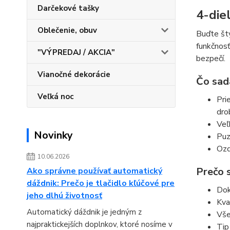
Darčekové tašky
4-die
Oblečenie, obuv
Buďte štý
funkčnosť
"VÝPREDAJ / AKCIA"
bezpečí.
Vianočné dekorácie
Čo sad
Veľká noc
Pri
dro
Veľ
Novinky
Puz
Ozd
10.06.2026
Prečo 
Ako správne používať automatický
dáždnik: Prečo je tlačidlo kľúčové pre
Dok
jeho dlhú životnosť
Kva
Automatický dáždnik je jedným z
Vše
najpraktickejších doplnkov, ktoré nosíme v
Tip