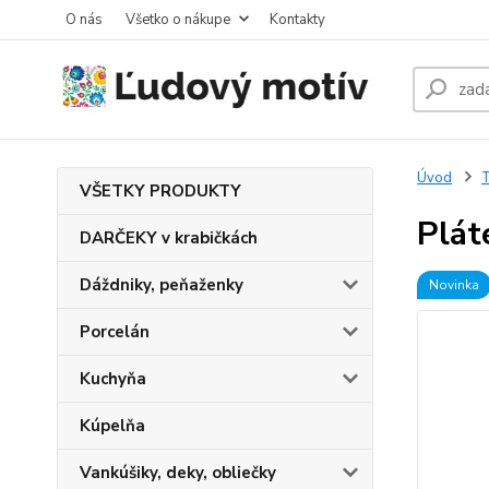
O nás
Všetko o nákupe
Kontakty
Úvod
T
VŠETKY PRODUKTY
Plát
DARČEKY v krabičkách
Dáždniky, peňaženky
Novinka
Porcelán
Kuchyňa
Kúpelňa
Vankúšiky, deky, obliečky