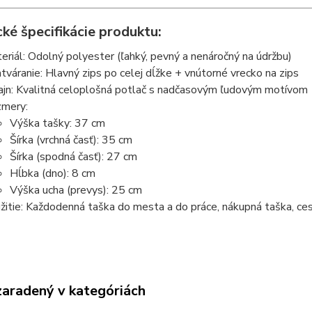
ké špecifikácie produktu:
eriál: Odolný polyester (ľahký, pevný a nenáročný na údržbu)
tváranie: Hlavný zips po celej dĺžke + vnútorné vrecko na zips
ajn: Kvalitná celoplošná potlač s nadčasovým ľudovým motívom
mery:
Výška tašky: 37 cm
Šírka (vrchná časť): 35 cm
Šírka (spodná časť): 27 cm
Hĺbka (dno): 8 cm
Výška ucha (prevys): 25 cm
žitie: Každodenná taška do mesta a do práce, nákupná taška, cesto
zaradený v kategóriách