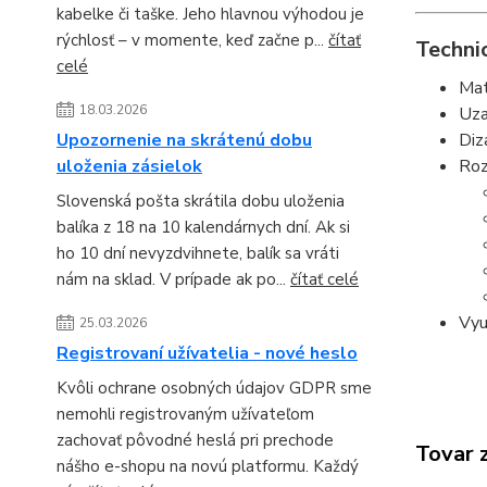
kabelke či taške. Jeho hlavnou výhodou je
rýchlosť – v momente, keď začne p...
čítať
Technic
celé
Mat
18.03.2026
Uza
Diz
Upozornenie na skrátenú dobu
Roz
uloženia zásielok
Slovenská pošta skrátila dobu uloženia
balíka z 18 na 10 kalendárnych dní. Ak si
ho 10 dní nevyzdvihnete, balík sa vráti
nám na sklad. V prípade ak po...
čítať celé
Vyu
25.03.2026
Registrovaní užívatelia - nové heslo
Kvôli ochrane osobných údajov GDPR sme
nemohli registrovaným užívateľom
zachovať pôvodné heslá pri prechode
Tovar 
nášho e-shopu na novú platformu. Každý