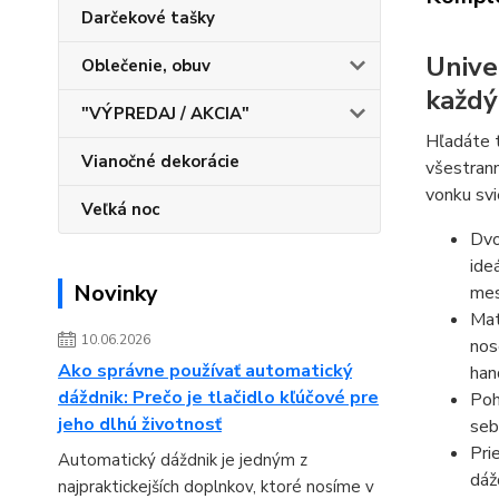
Darčekové tašky
Unive
Oblečenie, obuv
každý
"VÝPREDAJ / AKCIA"
Hľadáte t
Vianočné dekorácie
všestrann
vonku svi
Veľká noc
Dvo
ide
Novinky
mes
Mat
10.06.2026
nos
Ako správne používať automatický
han
dáždnik: Prečo je tlačidlo kľúčové pre
Poh
jeho dlhú životnosť
seb
Pri
Automatický dáždnik je jedným z
dáž
najpraktickejších doplnkov, ktoré nosíme v