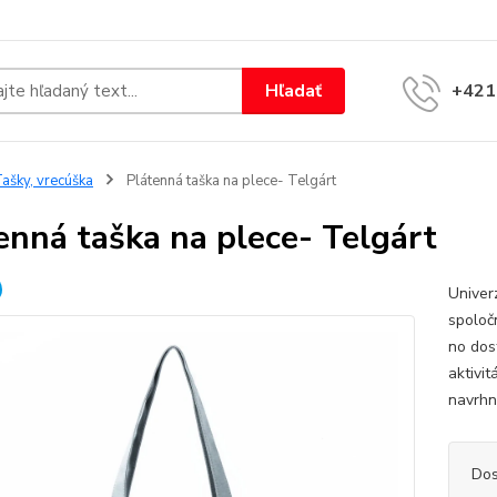
Hľadať
+421
ašky, vrecúška
Plátenná taška na plece- Telgárt
enná taška na plece- Telgárt
Univer
spoloč
no dos
aktivi
navrhn
Dos