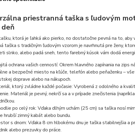
rzálna priestranná taška s ľudovým mot
 deň
ašku, ktorá je ľahká ako pierko, no dostatočne pevná na to, aby 
á taška s tradičným ľudovým vzorom je navrhnutá pre ženy, ktoré 
eti slnko, alebo padá sneh, tento farebný kúsok vám dodá energi
jitá ochrana vašich cenností: Okrem hlavného zapínania na zips náj
álne a bezpečné miesto na kľúče, telefón alebo peňaženku – všet
tskej doprave alebo na nákupoch.
eriál, ktorý zvládne každé počasie: Vyrobená z odolného a kvali
enie. Materiál je pevný, nekrčí sa a v prípade znečistenia (napríkl
dričkou.
odlie po celý rok: Vďaka dlhým uchám (25 cm) sa taška nosí mimo
e hrubší zimný kabát alebo bundu.
estor s dnom: Vďaka 8 cm hlbokému dnu je taška stabilnejšia a p
dnik alebo prezuvky do práce.