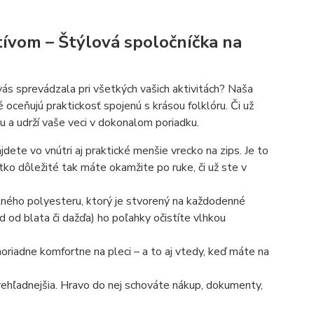
ívom – Štýlová spoločníčka na
vás sprevádzala pri všetkých vašich aktivitách? Naša
oceňujú praktickosť spojenú s krásou folklóru. Či už
u a udrží vaše veci v dokonalom poriadku.
dete vo vnútri aj praktické menšie vrecko na zips. Je to
ko dôležité tak máte okamžite po ruke, či už ste v
tného polyesteru, ktorý je stvorený na každodenné
ad od blata či dažďa) ho poľahky očistíte vlhkou
riadne komfortne na pleci – a to aj vtedy, keď máte na
rehľadnejšia. Hravo do nej schováte nákup, dokumenty,