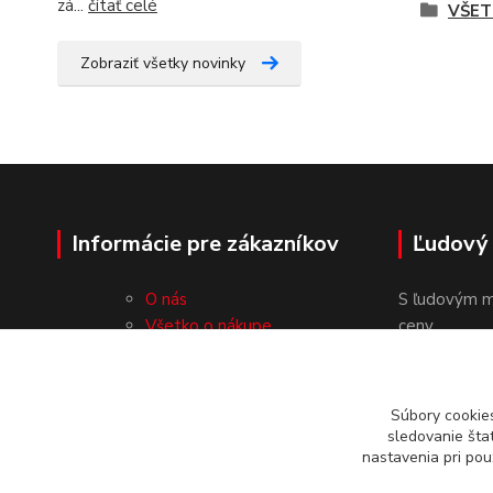
zá...
čítať celé
VŠET
Zobraziť všetky novinky
Informácie pre zákazníkov
Ľudový
O nás
S ľudovým m
Všetko o nákupe
ceny.
Obchodné podmienky
Ochrana osobných údajov
Kontakty
Súbory cookie
sledovanie šta
nastavenia pri pou