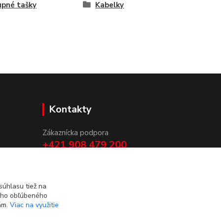
pné tašky
Kabelky
Kontakty
Zákaznícka podpora
+421 908 479 200
info@ludovymotiv.sk
úhlasu tiež na
ášho obľúbeného
iám.
Viac na využitie