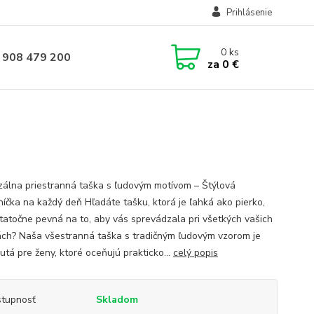
Prihlásenie
0
ks
 908 479 200
za
0 €
zálna priestranná taška s ľudovým motívom – Štýlová
níčka na každý deň Hľadáte tašku, ktorá je ľahká ako pierko,
tatočne pevná na to, aby vás sprevádzala pri všetkých vašich
tách? Naša všestranná taška s tradičným ľudovým vzorom je
utá pre ženy, ktoré oceňujú prakticko...
celý popis
tupnosť
Skladom