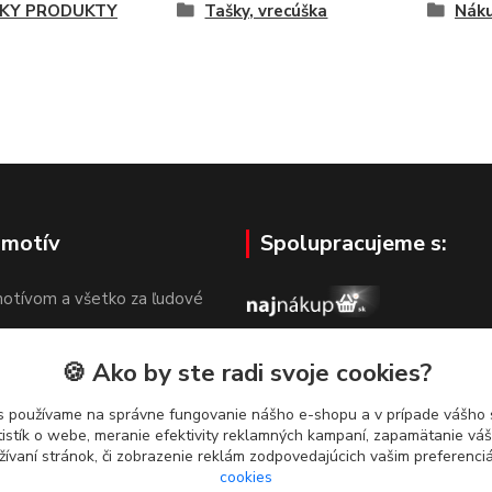
KY PRODUKTY
Tašky, vrecúška
Náku
 motív
Spolupracujeme s:
otívom a všetko za ľudové
🍪 Ako by ste radi svoje cookies?
s používame na správne fungovanie nášho e-shopu a v prípade vášho s
tistík o webe, meranie efektivity reklamných kampaní, zapamätanie v
žívaní stránok, či zobrazenie reklám zodpovedajúcich vašim preferenc
cookies