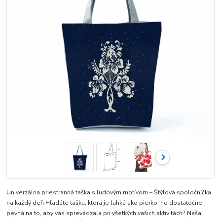
Univerzálna priestranná taška s ľudovým motívom – Štýlová spoločníčka
na každý deň Hľadáte tašku, ktorá je ľahká ako pierko, no dostatočne
pevná na to, aby vás sprevádzala pri všetkých vašich aktivitách? Naša