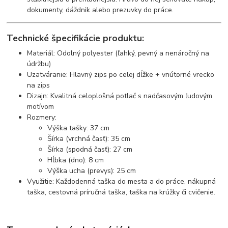
dokumenty, dáždnik alebo prezuvky do práce.
Technické špecifikácie produktu:
Materiál: Odolný polyester (ľahký, pevný a nenáročný na
údržbu)
Uzatváranie: Hlavný zips po celej dĺžke + vnútorné vrecko
na zips
Dizajn: Kvalitná celoplošná potlač s nadčasovým ľudovým
motívom
Rozmery:
Výška tašky: 37 cm
Šírka (vrchná časť): 35 cm
Šírka (spodná časť): 27 cm
Hĺbka (dno): 8 cm
Výška ucha (prevys): 25 cm
Využitie: Každodenná taška do mesta a do práce, nákupná
taška, cestovná príručná taška, taška na krúžky či cvičenie.