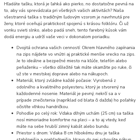
Hľadáte tašku, ktorá je ľahká ako pierko, no dostatočne pevná na
to, aby vás sprevádzala pri všetkých vašich aktivitách? Naša
všestranná taška s tradičným ľudovým vzorom je navrhnutá pre
ženy, ktoré oceňujú praktickosť spojenú s krásou folklóru. Či už
vonku svieti slnko, alebo padá sneh, tento farebný kúsok vám
dodá energiu a udrží vaše veci v dokonalom poriadku.
Dvojitá ochrana vašich cenností: Okrem hlavného zapínania
na zips nájdete vo vnútri aj praktické menšie vrecko na zips.
Je to ideálne a bezpečné miesto na kľúče, telefón alebo
peňaženku – všetko dôležité tak máte okamžite po ruke, či
už ste v mestskej doprave alebo na nákupoch.
Materiál, ktorý zvládne každé počasie: Vyrobená z
odolného a kvalitného polyesteru, ktorý je stvorený na
každodenné nosenie. Materiál je pevný, nekrčí sa a v
prípade znečistenia (napríklad od blata či dažďa) ho poľahky
očistíte vlhkou handričkou.
Pohodlie po celý rok: Vďaka dlhým uchám (25 cm) sa taška
nosí mimoriadne komfortne na pleci – a to aj vtedy, keď
máte na sebe hrubší zimný kabát alebo bundu.
Priestor s dnom: Vďaka 8 cm hlbokému dnu je taška
stabilnejšia a prehľadnejšia. Hravo do nej schováte nákup,