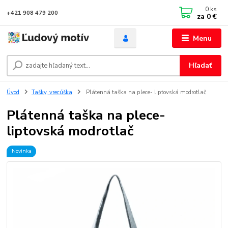
0
ks
+421 908 479 200
za
0 €
Menu
Hľadať
Úvod
Tašky, vrecúška
Plátenná taška na plece- liptovská modrotlač
Plátenná taška na plece-
liptovská modrotlač
Novinka