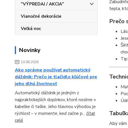
Zabudnite
"VÝPREDAJ / AKCIA"
tepla, kt
Vianočné dekorácie
Prečo s
Veľká noc
Lás
Jes
Šír
Novinky
cho
Tip
10.06.2026
Ako správne používať automatický
Techni
dáždnik: Prečo je tlačidlo kľúčové pre
jeho dlhú životnosť
Mat
Automatický dáždnik je jedným z
Pod
najpraktickejších doplnkov, ktoré nosíme v
Údr
kabelke či taške. Jeho hlavnou výhodou je
Tabuľka
rýchlosť – v momente, keď začne p...
čítať
celé
Aby vám p