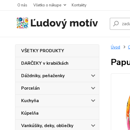
O nás
Všetko o nákupe
Kontakty
Úvod
O
VŠETKY PRODUKTY
Papu
DARČEKY v krabičkách
Dáždniky, peňaženky
Porcelán
Kuchyňa
Kúpelňa
Vankúšiky, deky, obliečky