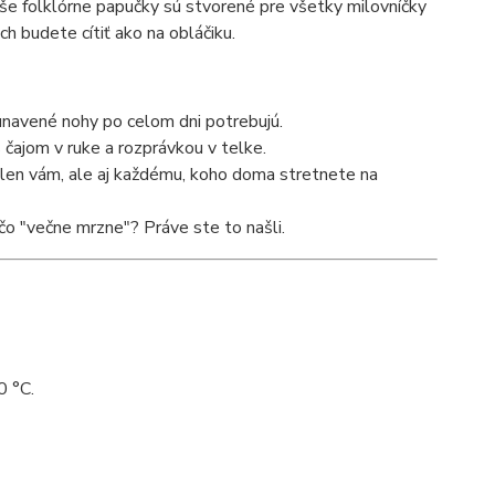
še folklórne papučky sú stvorené pre všetky milovníčky
ch budete cítiť ako na obláčiku.
 unavené nohy po celom dni potrebujú.
 čajom v ruke a rozprávkou v telke.
ielen vám, ale aj každému, koho doma stretnete na
o "večne mrzne"? Práve ste to našli.
0 °C.