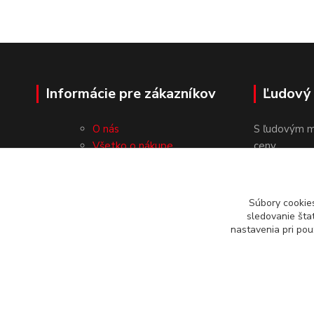
Informácie pre zákazníkov
Ľudový
O nás
S ľudovým m
Všetko o nákupe
ceny.
Obchodné podmienky
Ochrana osobných údajov
Kontakty
Súbory cookie
sledovanie šta
nastavenia pri pou