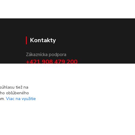
Kontakty
Zákaznícka podpora
+421 908 479 200
info@ludovymotiv.sk
úhlasu tiež na
ášho obľúbeného
iám.
Viac na využitie