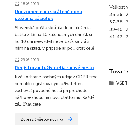
18.03.2026
Veľkosť
V
Upozornenie na skrátenú dobu
35-36
uloženia zásielok
37-38
Slovenská pošta skrátila dobu uloženia
39-40
balíka z 18 na 10 kalendárnych dní. Ak si
41-42
ho 10 dní nevyzdvihnete, balík sa vráti
nám na sklad. V prípade ak po...
čítať celé
25.03.2026
Registrovaní užívatelia - nové heslo
Tovar 
Kvôli ochrane osobných údajov GDPR sme
VŠET
nemohli registrovaným užívateľom
zachovať pôvodné heslá pri prechode
nášho e-shopu na novú platformu. Každý
zá...
čítať celé
Zobraziť všetky novinky