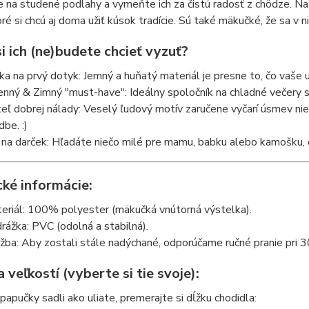
 na studené podlahy a vymeňte ich za čistú radosť z chôdze. Na
oré si chcú aj doma užiť kúsok tradície. Sú také mäkučké, že sa v ni
i ich (ne)budete chcieť vyzuť?
ka na prvý dotyk: Jemný a huňatý materiál je presne to, čo vaše
enný & Zimný "must-have": Ideálny spoločník na chladné večery s
iteľ dobrej nálady: Veselý ľudový motív zaručene vyčarí úsmev n
dbe. :)
 na darček: Hľadáte niečo milé pre mamu, babku alebo kamošku, č
cké informácie:
eriál: 100% polyester (mäkučká vnútorná výstelka).
rážka: PVC (odolná a stabilná).
žba: Aby zostali stále nadýchané, odporúčame ručné pranie pri 3
 veľkostí (vyberte si tie svoje):
apučky sadli ako uliate, premerajte si dĺžku chodidla: