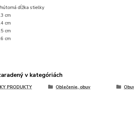
nútorná dĺžka stielky
23 cm
24 cm
25 cm
26 cm
zaradený v kategóriách
KY PRODUKTY
Oblečenie, obuv
Obu