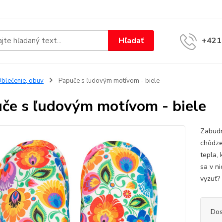
Hľadať
+421
blečenie, obuv
Papuče s ľudovým motívom - biele
če s ľudovým motívom - biele
Zabudn
chôdze
tepla, 
sa v ni
vyzuť?
Dos