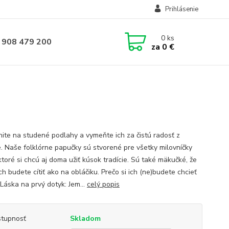
Prihlásenie
0
ks
 908 479 200
za
0 €
ite na studené podlahy a vymeňte ich za čistú radosť z
. Naše folklórne papučky sú stvorené pre všetky milovníčky
ktoré si chcú aj doma užiť kúsok tradície. Sú také mäkučké, že
ch budete cítiť ako na obláčiku. Prečo si ich (ne)budete chcieť
 Láska na prvý dotyk: Jem...
celý popis
tupnosť
Skladom