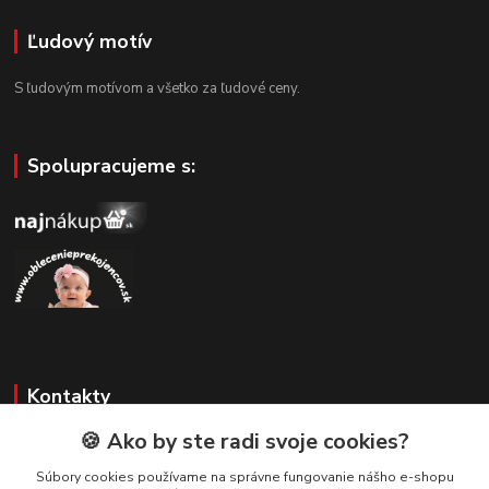
Ľudový motív
S ľudovým motívom a všetko za ľudové ceny.
Spolupracujeme s:
Kontakty
🍪 Ako by ste radi svoje cookies?
Zákaznícka podpora
+421 908 479 200
Súbory cookies používame na správne fungovanie nášho e-shopu