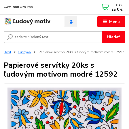
0
ks
+421 908 479 200
za
0 €
Menu
Hľadať
Úvod
Kuchyňa
Papierové servítky 20ks s ľudovým motívom modré 12592
Papierové servítky 20ks s
ľudovým motívom modré 12592