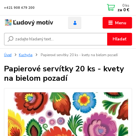
0
ks
+421 908 479 200
za
0 €
Menu
Hľadať
Úvod
Kuchyňa
Papierové servítky 20 ks - kvety na bielom pozadí
Papierové servítky 20 ks - kvety
na bielom pozadí