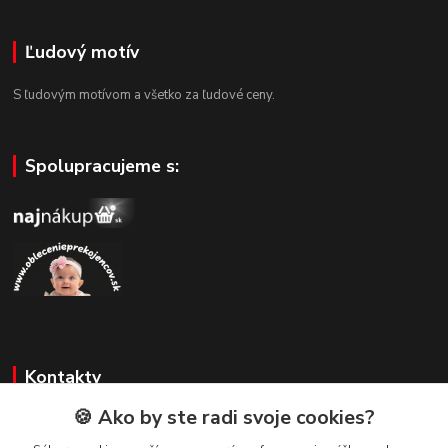
Ľudový motív
S ľudovým motívom a všetko za ľudové ceny.
Spolupracujeme s:
Kontakty
🍪 Ako by ste radi svoje cookies?
Zákaznícka podpora
+421 908 479 200