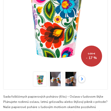
1,80 €
- 17 %
Sada folklórnych papierových pohárov (6 ks) – Oslava v ľudovom štýle
Plánujete rodinnú oslavu, letnú grilovačku alebo štýlový piknik v prírode?
Naše papierové poháre s ľudovým motívom okamžite pozdvihnú