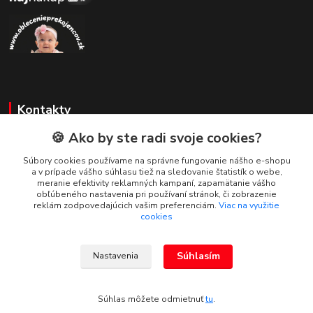
Kontakty
🍪 Ako by ste radi svoje cookies?
Zákaznícka podpora
+421 908 479 200
Súbory cookies používame na správne fungovanie nášho e-shopu
a v prípade vášho súhlasu tiež na sledovanie štatistík o webe,
info@ludovymotiv.sk
meranie efektivity reklamných kampaní, zapamätanie vášho
obľúbeného nastavenia pri používaní stránok, či zobrazenie
reklám zodpovedajúcich vašim preferenciám.
Viac na využitie
cookies
Súhlasím
Nastavenia
© 2019-2026 www.ludovymotiv.sk Všetky práva vyhradené. Ing. Dominika
Dvorščáková, Za vodou 1388/12, 064 01 Stará Ľubovňa, info@ludovymotiv.sk
Súhlas môžete odmietnuť
tu
.
Vytvorené na
Eshop-rychlo.sk