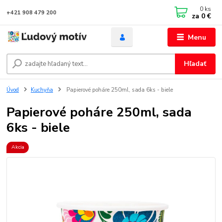
0
ks
+421 908 479 200
za
0 €
Menu
Hľadať
Úvod
Kuchyňa
Papierové poháre 250ml, sada 6ks - biele
Papierové poháre 250ml, sada
6ks - biele
Akcia