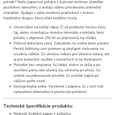
prírode? Naše papierové poháre s ľudovým motívom okamžite
pozdvihnú atmosféru a dodajú vášmu prestieraniu jedinečný
charakter. Spájajú v sebe modernú praktickosť s krásou
tradičného dizajnu, ktorý očarí každého hosťa.
Univerzálne na každý nápoj: Či už podávate horúcu kávu,
čaj, alebo osviežujúce domáce limonády a koktaily, tieto
poháre s objemom 250 ml sú pripravené na všetko.
Štýlová dekorácia stola: Zabudnite na nudné biele poháre.
Pestrý folklórny vzor premení aj obyčajné stolovanie na
vizuálny zážitok. Sú skvelou voľbou pre domáce oslavy, ale
aj pre komerčné využitie v kaviarňach či na festivaloch.
Pohodlie bez umývania: Sú ľahké, dobre sa držia a po
skončení párty vám ušetria čas strávený pri dreze. Sú
určené na jednorazové použitie, čo oceníte najmä pri
väčšom počte hostí.
Ekologickejšia voľba: Vyrobené z papiera, čo z nich robí
sympatickú alternatívu k plastovým pohárom.
Technické špecifikácie produktu:
Materiál: Kvalitný papier s potlačou