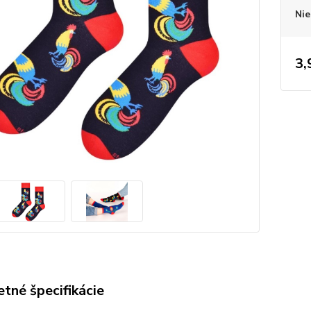
Nie
3,
tné špecifikácie