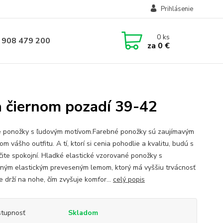
Prihlásenie
0
ks
 908 479 200
za
0 €
 čiernom pozadí 39-42
 ponožky s ľudovým motívom.Farebné ponožky sú zaujímavým
m vášho outfitu. A tí, ktorí si cenia pohodlie a kvalitu, budú s
rčite spokojní. Hladké elastické vzorované ponožky s
ným elastickým preveseným lemom, ktorý má vyššiu trvácnosť
e drží na nohe, čím zvyšuje komfor...
celý popis
tupnosť
Skladom