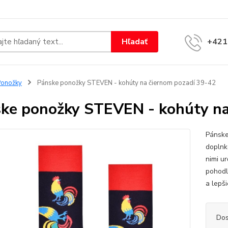
Hľadať
+421
Ponožky
Pánske ponožky STEVEN - kohúty na čiernom pozadí 39-42
ke ponožky STEVEN - kohúty na
Pánske
doplnko
nimi u
pohodl
a lepši
Dos