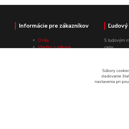
Informácie pre zákazníkov
Ľudový
O nás
S ľudovým m
Všetko o nákupe
ceny.
Obchodné podmienky
Ochrana osobných údajov
Kontakty
Súbory cookie
sledovanie šta
nastavenia pri pou
© 2019-2026 www.ludovymotiv.sk Všetky práva vyhradené. In
vodou 1388/12, 064 01 Stará Ľubovňa, info@ludovymotiv.sk