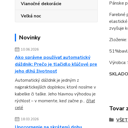
Pánske p
Vianočné dekorácie
Farebné p
Veľká noc
elastické
zvyšuje k
Novinky
Zloženie:
10.06.2026
51%bavl
Ako správne používať automatický
Výrobca
dáždnik: Prečo je tlačidlo kľúčové pre
jeho dlhú životnosť
SKLAD
Automatický dáždnik je jedným z
najpraktickejších doplnkov, ktoré nosíme v
kabelke či taške. Jeho hlavnou výhodou je
rýchlosť – v momente, keď začne p...
čítať
Tovar 
celé
18.03.2026
VŠET
Upozornenie na skrátenú dobu