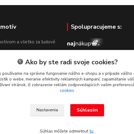
 motív
Spolupracujeme s:
otívom a všetko za ľudové
🍪 Ako by ste radi svoje cookies?
s používame na správne fungovanie nášho e-shopu a v prípade vášho s
tistík o webe, meranie efektivity reklamných kampaní, zapamätanie v
žívaní stránok, či zobrazenie reklám zodpovedajúcich vašim preferenc
cookies
Súhlasím
Nastavenia
g. Dominika Dvorščáková, Za
Súhlas môžete odmietnuť
tu
.