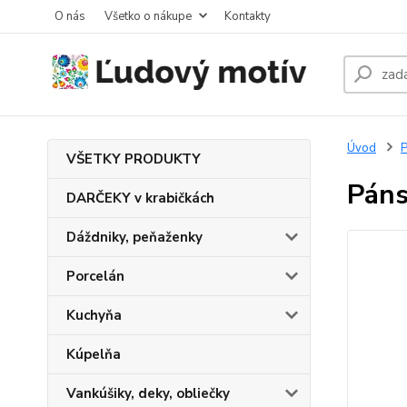
O nás
Všetko o nákupe
Kontakty
Úvod
VŠETKY PRODUKTY
Páns
DARČEKY v krabičkách
Dáždniky, peňaženky
Porcelán
Kuchyňa
Kúpelňa
Vankúšiky, deky, obliečky