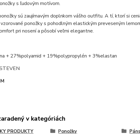
onožky s ľudovým motívom.
onožky sú zaujímavým doplnkom vášho outfitu. A tí, ktorí si cenia
 vzorované ponožky s pohodlným elastickým preveseným lemom, k
omfort pri nosení a pôsobí veľmi elegantne.
na + 27%polyamid + 19%polypropylén + 3%elastan
: STEVEN
OM
zaradený v kategóriách
KY PRODUKTY
Ponožky
Páns