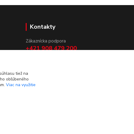
Kontakty
Zákaznícka podpora
+421 908 479 200
info@ludovymotiv.sk
úhlasu tiež na
ášho obľúbeného
iám.
Viac na využitie
Vytvorené na
Eshop-rychlo.sk