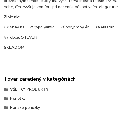
preveseným lemom, ktorý má vyššiu trvácnosť a lepšie drží na
nohe, čím zvyšuje komfort pri nosení a pôsobí veľmi elegantne.
Zloženie:
67%bavlna + 25%polyamid + 5%polypropylén + 3%elastan
Výrobca: STEVEN
SKLADOM
Tovar zaradený v kategóriách
VŠETKY PRODUKTY
Ponožky
Pánske ponožky