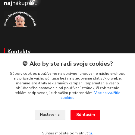
Kontakty
🍪 Ako by ste radi svoje cookies?
Zákaznícka podpora
+421 908 479 200
Súbory cookies používame na správne fungovanie nášho e-shopu
a v prípade vášho súhlasu tiež na sledovanie štatistík o webe,
info@ludovymotiv.sk
meranie efektivity reklamných kampaní, zapamätanie vášho
obľúbeného nastavenia pri používaní stránok, či zobrazenie
reklám zodpovedajúcich vašim preferenciám.
Viac na využitie
cookies
Súhlasím
Nastavenia
© 2019-2026 www.ludovymotiv.sk Všetky práva vyhradené. Ing. Dominika
Dvorščáková, Za vodou 1388/12, 064 01 Stará Ľubovňa, info@ludovymotiv.sk
Súhlas môžete odmietnuť
tu
.