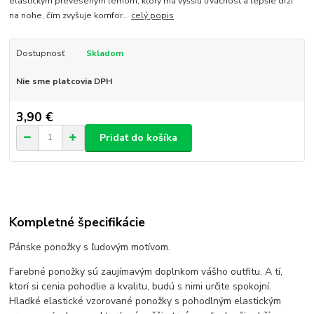
elastickým preveseným lemom, ktorý má vyššiu trvácnosť a lepšie drží
na nohe, čím zvyšuje komfor...
celý popis
Dostupnosť
Skladom
Nie sme platcovia DPH
3,90 €
Pridať do košíka
Kompletné špecifikácie
Pánske ponožky s ľudovým motívom.
Farebné ponožky sú zaujímavým doplnkom vášho outfitu. A tí,
ktorí si cenia pohodlie a kvalitu, budú s nimi určite spokojní.
Hladké elastické vzorované ponožky s pohodlným elastickým