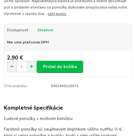
určite spokojní. Najkvalitnejšia bavlna je priedušná a dobre absorbuje
pot a pridaním elastanu sa ponožky dokonale prispôsobia vašej nohe.
Vyrobené z vysoko kva...
celý popis
Dostupnosť
Skladom
Nie sme platcovia DPH
2,90 €
Pridať do košíka
Číslo produktu:
5901845115971
Kompletné špecifikácie
Ľudové ponožky s motívom kohútov.
Farebné ponožky sú zaujímavým doplnkom vášho outfitu. A tí,
ktorí si cenia pohodlie a kvalitu, budú s nimi určite spokojní.