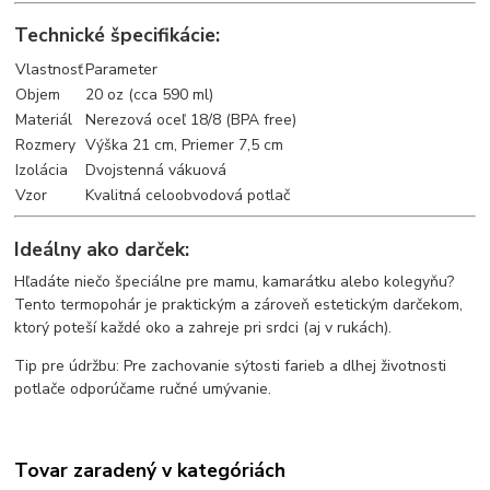
Technické špecifikácie:
Vlastnosť
Parameter
Objem
20 oz (cca 590 ml)
Materiál
Nerezová oceľ 18/8 (BPA free)
Rozmery
Výška 21 cm, Priemer 7,5 cm
Izolácia
Dvojstenná vákuová
Vzor
Kvalitná celoobvodová potlač
Ideálny ako darček:
Hľadáte niečo špeciálne pre mamu, kamarátku alebo kolegyňu?
Tento termopohár je praktickým a zároveň estetickým darčekom,
ktorý poteší každé oko a zahreje pri srdci (aj v rukách).
Tip pre údržbu: Pre zachovanie sýtosti farieb a dlhej životnosti
potlače odporúčame ručné umývanie.
Tovar zaradený v kategóriách