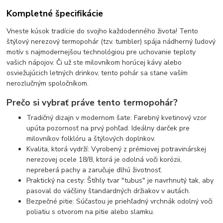
Kompletné špecifikácie
Vneste kúsok tradície do svojho každodenného života! Tento
štýlový nerezový termopohár (tzv. tumbler) spája nádherný ľudový
motív s najmodernejšou technológiou pre uchovanie teploty
vašich nápojov. Či už ste milovníkom horúcej kávy alebo
osviežujúcich letných drinkov, tento pohár sa stane vaším
nerozlučným spoločníkom.
Prečo si vybrať práve tento termopohár?
Tradičný dizajn v modernom šate: Farebný kvetinový vzor
upúta pozornosť na prvý pohľad. Ideálny darček pre
milovníkov folklóru a štýlových doplnkov.
Kvalita, ktorá vydrží: Vyrobený z prémiovej potravinárskej
nerezovej ocele 18/8, ktorá je odolná voči korózii,
nepreberá pachy a zaručuje dlhú životnosť.
Praktický na cesty: Štíhly tvar "tubus" je navrhnutý tak, aby
pasoval do väčšiny štandardných držiakov v autách.
Bezpečné pitie: Súčasťou je priehľadný vrchnák odolný voči
poliatiu s otvorom na pitie alebo slamku.