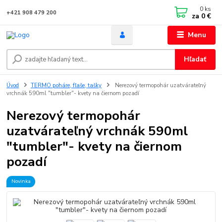
0
ks
+421 908 479 200
za
0 €
Menu
Hľadať
Úvod
TERMO poháre, fľaše, tašky
Nerezový termopohár uzatvárateľný
vrchnák 590ml "tumbler"- kvety na čiernom pozadí
Nerezový termopohár
uzatvárateľný vrchnák 590ml
"tumbler"- kvety na čiernom
pozadí
Novinka