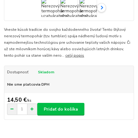
Vneste kúsok tradície do svojho každodenného života! Tento štýlový
nerezový termopohár (tzv. tumbler) spája nádherný ľudový motív s
najmodernejšou technológiou pre uchovanie teploty vašich nápojov. Či
už ste milovníkom horúcej kávy alebo osviežujúcich letných drinkov,
tento pohár sa stane vaším nero...
celý popis
Dostupnosť
Skladom
Nie sme platcovia DPH
14,50 €
/
ks
Pridať do košíka