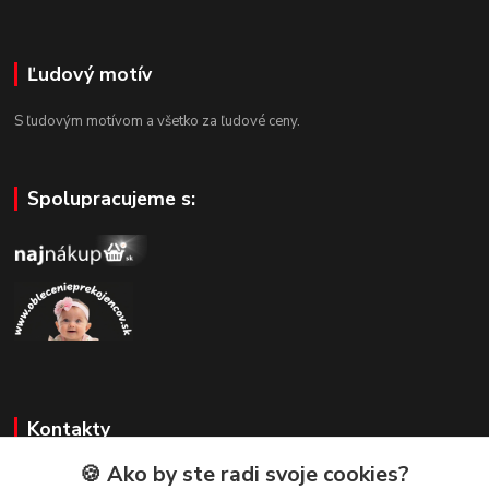
Ľudový motív
S ľudovým motívom a všetko za ľudové ceny.
Spolupracujeme s:
Kontakty
🍪 Ako by ste radi svoje cookies?
Zákaznícka podpora