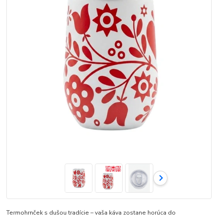
Termohrnček s dušou tradície – vaša káva zostane horúca do