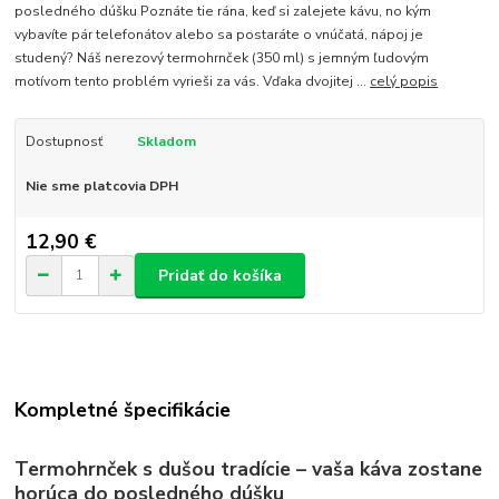
posledného dúšku Poznáte tie rána, keď si zalejete kávu, no kým
vybavíte pár telefonátov alebo sa postaráte o vnúčatá, nápoj je
studený? Náš nerezový termohrnček (350 ml) s jemným ľudovým
motívom tento problém vyrieši za vás. Vďaka dvojitej ...
celý popis
Dostupnosť
Skladom
Nie sme platcovia DPH
12,90 €
Pridať do košíka
Kompletné špecifikácie
Termohrnček s dušou tradície – vaša káva zostane
horúca do posledného dúšku