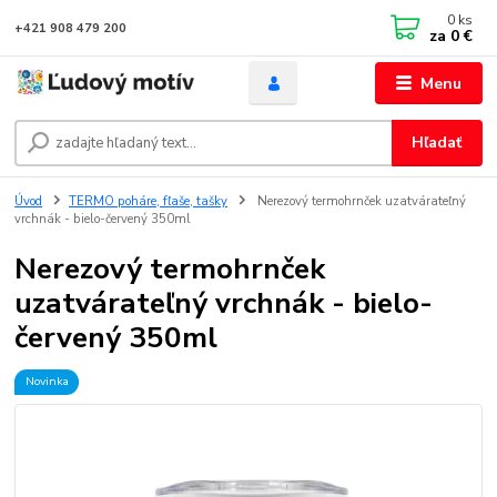
0
ks
+421 908 479 200
za
0 €
Menu
Hľadať
Úvod
TERMO poháre, fľaše, tašky
Nerezový termohrnček uzatvárateľný
vrchnák - bielo-červený 350ml
Nerezový termohrnček
uzatvárateľný vrchnák - bielo-
červený 350ml
Novinka