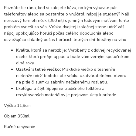
Poznáte tie rána, keď si zalejete kávu, no kým vybavíte pár
telefonátov alebo sa postaráte o vnúčatá, nápoj je studený? Náš
nerezový termohrnček (350 ml) s jemným ľudovým motívom tento
problém vyrieši za vás. Vďaka dvojitej izolačnej stene udrží váš
nápoj upokojujúco horúci počas celého dopoludnia alebo
osviežujúco chladný počas horúcich letných dní. Ideálny na víno.
Kvalita, ktorá sa nerozbije: Vyrobený z odolnej recyklovanej
ocele, ktorá prežije aj pád a bude vám verným spoločníkom
dlhé roky.
Uzatvárateľné viečko:
Praktické viečko s tesnením
nielenže udrží teplotu, ale vďaka uzatvárateľnému otvoru
na pitie či slamku zabráni nečakanému rozliatiu.
Ekológia a štýl: Spojenie tradičného folklóru a
recyklovaných materiálov je prejavom úcty k prírode.
Výška 11,9cm
Objem 350ml
Ručné umývanie