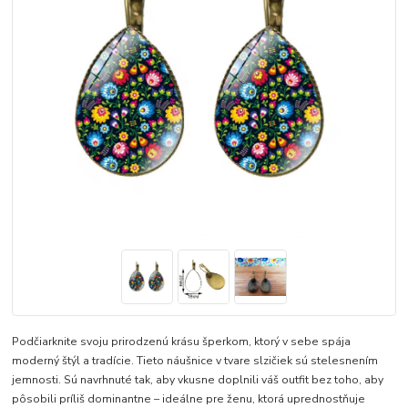
Podčiarknite svoju prirodzenú krásu šperkom, ktorý v sebe spája
moderný štýl a tradície. Tieto náušnice v tvare slzičiek sú stelesnením
jemnosti. Sú navrhnuté tak, aby vkusne doplnili váš outfit bez toho, aby
pôsobili príliš dominantne – ideálne pre ženu, ktorá uprednostňuje