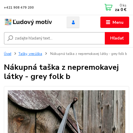
0
ks
+421 908 479 200
za
0 €
Menu
Hľadať
Úvod
Tašky, vrecúška
Nákupná taška z nepremokavej látky - grey folk b
Nákupná taška z nepremokavej
látky - grey folk b