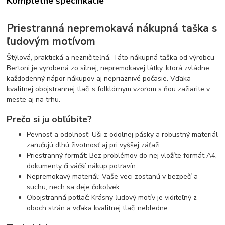
Kompletné špecifikácie
Priestranná nepremokavá nákupná taška s
ľudovým motívom
Štýlová, praktická a nezničiteľná. Táto nákupná taška od výrobcu
Bertoni je vyrobená zo silnej, nepremokavej látky, ktorá zvládne
každodenný nápor nákupov aj nepriaznivé počasie. Vďaka
kvalitnej obojstrannej tlači s folklórnym vzorom s ňou zažiarite v
meste aj na trhu.
Prečo si ju obľúbite?
Pevnosť a odolnosť: Uši z odolnej pásky a robustný materiál
zaručujú dlhú životnosť aj pri vyššej záťaži.
Priestranný formát: Bez problémov do nej vložíte formát A4,
dokumenty či väčší nákup potravín.
Nepremokavý materiál: Vaše veci zostanú v bezpečí a
suchu, nech sa deje čokoľvek.
Obojstranná potlač: Krásny ľudový motív je viditeľný z
oboch strán a vďaka kvalitnej tlači nebledne.