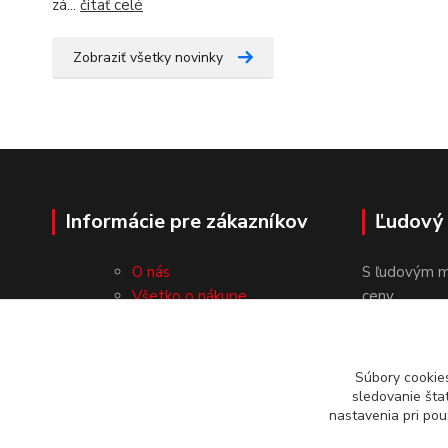
zá...
čítať celé
Zobraziť všetky novinky
Informácie pre zákazníkov
Ľudový
O nás
S ľudovým m
Všetko o nákupe
ceny.
Obchodné podmienky
Ochrana osobných údajov
Kontakty
Súbory cookie
sledovanie šta
nastavenia pri pou