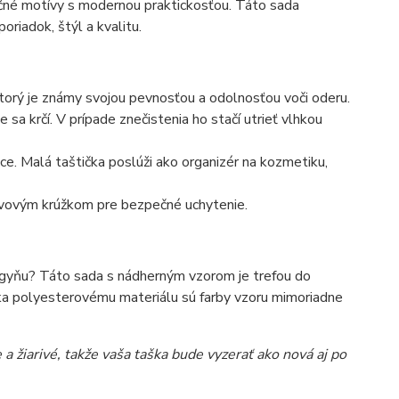
čné motívy s modernou praktickosťou. Táto sada
oriadok, štýl a kvalitu.
orý je známy svojou pevnosťou a odolnosťou voči oderu.
 sa krčí. V prípade znečistenia ho stačí utrieť vlhkou
ice. Malá taštička poslúži ako organizér na kozmetiku,
ovovým krúžkom pre bezpečné uchytenie.
egyňu? Táto sada s nádherným vzorom je trefou do
ďaka polyesterovému materiálu sú farby vzoru mimoriadne
 žiarivé, takže vaša taška bude vyzerať ako nová aj po