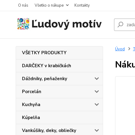
O nás
Všetko o nákupe
Kontakty
Úvod
T
VŠETKY PRODUKTY
Náku
DARČEKY v krabičkách
Dáždniky, peňaženky
Porcelán
Kuchyňa
Kúpelňa
Vankúšiky, deky, obliečky