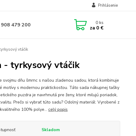
Prihlásenie
0
ks
 908 479 200
za
0 €
tyrkysový vtáčik
 - tyrkysový vtáčik
e svojmu dňu šmrnc s našou zladenou sadou, ktorá kombinuje
né motívy s modernou praktickosťou. Táto sada nákupnej tašky
etického puzdra je navrhnutá pre ženy, ktoré milujú poriadok,
kvalitu. Prečo si vybrať túto sadu? Odolný materiál: Vyrobené z
kvalitného 100% polye...
celý popis
tupnosť
Skladom