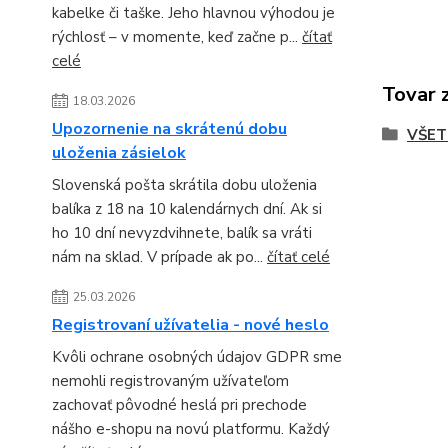
kabelke či taške. Jeho hlavnou výhodou je
rýchlosť – v momente, keď začne p...
čítať
celé
Tovar 
18.03.2026
Upozornenie na skrátenú dobu
VŠET
uloženia zásielok
Slovenská pošta skrátila dobu uloženia
balíka z 18 na 10 kalendárnych dní. Ak si
ho 10 dní nevyzdvihnete, balík sa vráti
nám na sklad. V prípade ak po...
čítať celé
25.03.2026
Registrovaní užívatelia - nové heslo
Kvôli ochrane osobných údajov GDPR sme
nemohli registrovaným užívateľom
zachovať pôvodné heslá pri prechode
nášho e-shopu na novú platformu. Každý