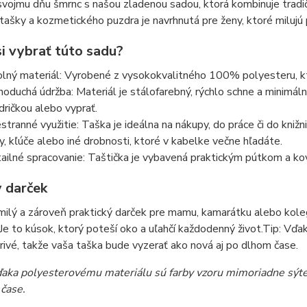
vojmu dňu šmrnc s našou zladenou sadou, ktorá kombinuje tradi
tašky a kozmetického puzdra je navrhnutá pre ženy, ktoré milujú p
si vybrať túto sadu?
lný materiál: Vyrobené z vysokokvalitného 100% polyesteru, kt
noduchá údržba: Materiál je stálofarebný, rýchlo schne a minimálne
dričkou alebo vyprať.
stranné využitie: Taška je ideálna na nákupy, do práce či do knižn
ky, kľúče alebo iné drobnosti, ktoré v kabelke večne hľadáte.
ailné spracovanie: Taštička je vybavená praktickým pútkom a k
y darček
milý a zároveň praktický darček pre mamu, kamarátku alebo kol
 Je to kúsok, ktorý poteší oko a uľahčí každodenný život.Tip: V
arivé, takže vaša taška bude vyzerať ako nová aj po dlhom čase.
ďaka polyesterovému materiálu sú farby vzoru mimoriadne sýte a
čase.