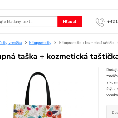
Hľadať
+421
ašky, vrecúška
Nákupné tašky
Nákupná taška + kozmetická taštička - 
pná taška + kozmetická taštička
Dodajt
tradič
a kozm
štýl a 
vysoko
Dos