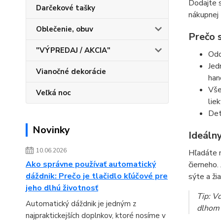
Dodajte s
Darčekové tašky
nákupnej 
Oblečenie, obuv
Prečo 
"VÝPREDAJ / AKCIA"
Odo
Jed
Vianočné dekorácie
han
Vše
Veľká noc
lie
Det
Novinky
Ideáln
10.06.2026
Hľadáte 
Ako správne používať automatický
čierneho.
dáždnik: Prečo je tlačidlo kľúčové pre
sýte a ži
jeho dlhú životnosť
Tip: V
Automatický dáždnik je jedným z
dlhom 
najpraktickejších doplnkov, ktoré nosíme v