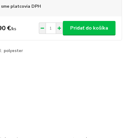
 sme platcovia DPH
90 €
Pridať do košíka
/
ks
l:
polyester