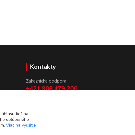
Kontakty
Zákaznícka podpora
+421 908 479 200
info@ludovymotiv.sk
úhlasu tiež na
ášho obľúbeného
iám.
Viac na využitie