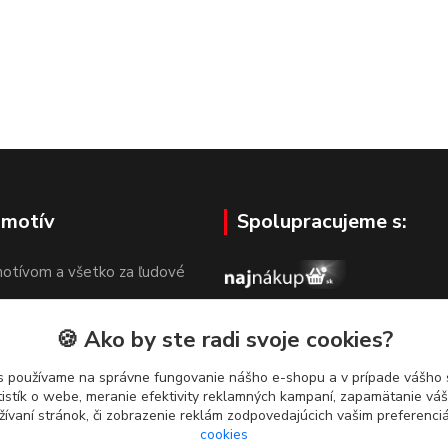
 motív
Spolupracujeme s:
otívom a všetko za ľudové
🍪 Ako by ste radi svoje cookies?
s používame na správne fungovanie nášho e-shopu a v prípade vášho s
tistík o webe, meranie efektivity reklamných kampaní, zapamätanie v
žívaní stránok, či zobrazenie reklám zodpovedajúcich vašim preferenc
cookies