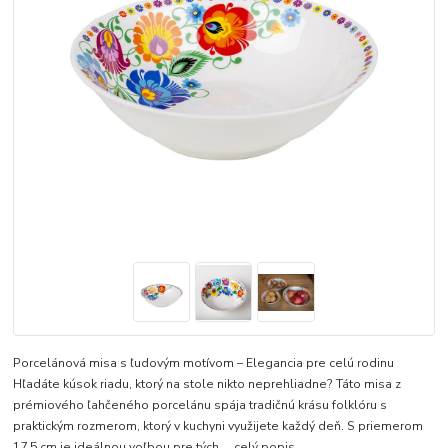
Porcelánová misa s ľudovým motívom – Elegancia pre celú rodinu
Hľadáte kúsok riadu, ktorý na stole nikto neprehliadne? Táto misa z
prémiového ľahčeného porcelánu spája tradičnú krásu folklóru s
praktickým rozmerom, ktorý v kuchyni využijete každý deň. S priemerom
17,5 cm je ideálnou voľbou pre tých,...
celý popis