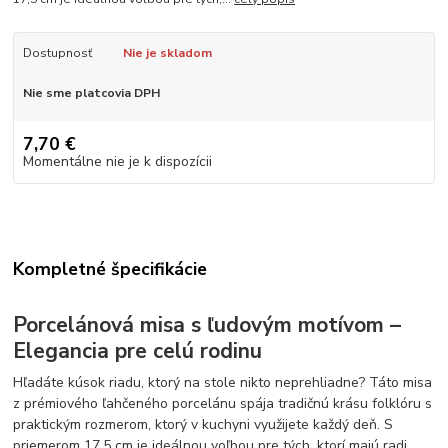
Dostupnosť
Nie je skladom
Nie sme platcovia DPH
7,70 €
Momentálne nie je k dispozícii
Kompletné špecifikácie
Porcelánová misa s ľudovým motívom –
Elegancia pre celú rodinu
Hľadáte kúsok riadu, ktorý na stole nikto neprehliadne? Táto misa
z prémiového ľahčeného porcelánu spája tradičnú krásu folklóru s
praktickým rozmerom, ktorý v kuchyni využijete každý deň. S
priemerom 17,5 cm je ideálnou voľbou pre tých, ktorí majú radi