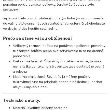
poriadnu porciu domácej polievky, čerstvý šalát alebo sýte
cestoviny.
Jej jemný, biely povrch zdobený bohatým ľudovým vzorom vnesie
do vášho stolovania nádych sviatočnej atmosféry, či už obedujete
vo dvojici alebo hostíte celú rodinu.
Prečo sa stane vašou obľúbenou?
Veľkorysý rozmer: Ideálna na podávanie polievok, prívarkov,
miešaných šalátov alebo ako servírovacia misa na drobné
pohostenie.
Prekvapivá ľahkosť: Špeciálny porcelán zaručuje, že misa
nie je ťažká do ruky, no zároveň zostáva dostatočne pevná
a odolná.
Moderná praktickosť: Bez obáv ju môžete použiť v
mikrovlnnej rúre na prihriatie obeda a následne ju nechať
umyť v umývačke riadu.
Technické detaily:
Materiál: Kvalitný ľahčený porcelán