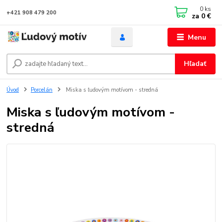
0
ks
+421 908 479 200
za
0 €
Menu
Hľadať
Úvod
Porcelán
Miska s ľudovým motívom - stredná
Miska s ľudovým motívom -
stredná