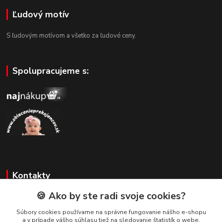
Ľudový motív
S ľudovým motívom a všetko za ľudové ceny.
Spolupracujeme s:
Kontakty
🍪 Ako by ste radi svoje cookies?
Zákaznícka podpora
+421 908 479 200
Súbory cookies používame na správne fungovanie nášho e-shopu
a v prípade vášho súhlasu tiež na sledovanie štatistík o webe,