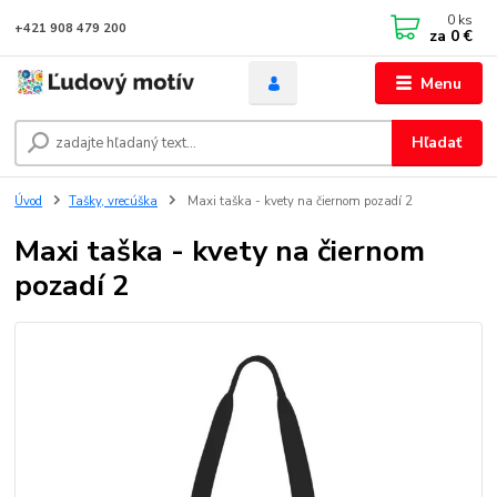
0
ks
+421 908 479 200
za
0 €
Menu
Hľadať
Úvod
Tašky, vrecúška
Maxi taška - kvety na čiernom pozadí 2
Maxi taška - kvety na čiernom
pozadí 2