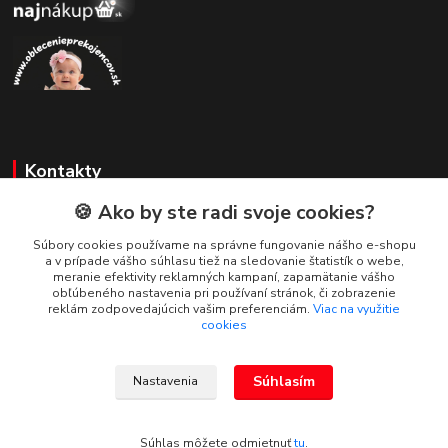
Kontakty
🍪 Ako by ste radi svoje cookies?
Zákaznícka podpora
+421 908 479 200
Súbory cookies používame na správne fungovanie nášho e-shopu
a v prípade vášho súhlasu tiež na sledovanie štatistík o webe,
info@ludovymotiv.sk
meranie efektivity reklamných kampaní, zapamätanie vášho
obľúbeného nastavenia pri používaní stránok, či zobrazenie
reklám zodpovedajúcich vašim preferenciám.
Viac na využitie
cookies
Súhlasím
Nastavenia
© 2019-2026 www.ludovymotiv.sk Všetky práva vyhradené. Ing. Dominika
Dvorščáková, Za vodou 1388/12, 064 01 Stará Ľubovňa, info@ludovymotiv.sk
Súhlas môžete odmietnuť
tu
.