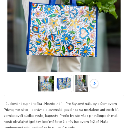
Ľudová nákupná taška „Nezdolná“ – Pre štýlové nákupy s úsmevom
Priznajme si to – správna slovenská gazdinka sa nezľakne ani troch kíl
zemiakov či súdka kyslej kapusty. Prečo by ste však pri nákupoch mali
nosiť obyčajné igelitky, keď môžete žiariť v ľudovom štýle? Naša
laminovaná nákupná taška je s...
celý popis