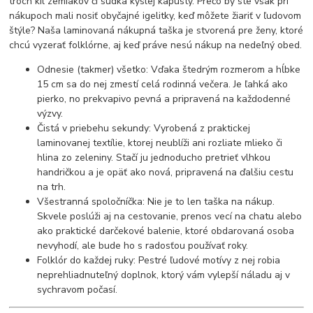
troch kíl zemiakov či súdka kyslej kapusty. Prečo by ste však pri
nákupoch mali nosiť obyčajné igelitky, keď môžete žiariť v ľudovom
štýle? Naša laminovaná nákupná taška je stvorená pre ženy, ktoré
chcú vyzerať folklórne, aj keď práve nesú nákup na nedeľný obed.
Odnesie (takmer) všetko: Vďaka štedrým rozmerom a hĺbke
15 cm sa do nej zmestí celá rodinná večera. Je ľahká ako
pierko, no prekvapivo pevná a pripravená na každodenné
výzvy.
Čistá v priebehu sekundy: Vyrobená z praktickej
laminovanej textílie, ktorej neublíži ani rozliate mlieko či
hlina zo zeleniny. Stačí ju jednoducho pretrieť vlhkou
handričkou a je opäť ako nová, pripravená na ďalšiu cestu
na trh.
Všestranná spoločníčka: Nie je to len taška na nákup.
Skvele poslúži aj na cestovanie, prenos vecí na chatu alebo
ako praktické darčekové balenie, ktoré obdarovaná osoba
nevyhodí, ale bude ho s radosťou používať roky.
Folklór do každej ruky: Pestré ľudové motívy z nej robia
neprehliadnuteľný doplnok, ktorý vám vylepší náladu aj v
sychravom počasí.