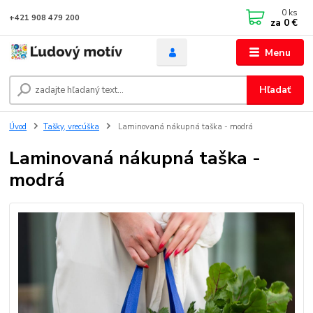
0
ks
+421 908 479 200
za
0 €
Menu
Hľadať
Úvod
Tašky, vrecúška
Laminovaná nákupná taška - modrá
Laminovaná nákupná taška -
modrá