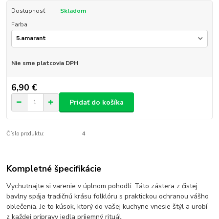
Dostupnosť
Skladom
Farba
Nie sme platcovia DPH
6,90 €
Pridať do košíka
Číslo produktu:
4
Kompletné špecifikácie
Vychutnajte si varenie v úplnom pohodlí. Táto zástera z čistej
bavlny spája tradičnú krásu folklóru s praktickou ochranou vášho
oblečenia. Je to kúsok, ktorý do vašej kuchyne vnesie štýl a urobí
z každej prípravy jedla príjemný rituál.