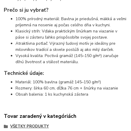
Prečo si ju vybrať?
100% prírodný materiál: Bavlna je priedušná, mäkká a veľmi
príjemná na nosenie aj počas celého dňa v kuchyni.
Klasický strih: Vďaka praktickým šnúrkam na viazanie v
páse si zásteru ľahko prispôsobíte svojej postave.
Atraktívna potlač: Výrazný ľudový motív je ideálny pre
milovníkov tradícií a skvele poslúži aj ako milý darček.
Vysoká kvalita: Poctivá gramáž (145–150 g/m²) zaručuje
dlhú životnosť a stálosť materiálu.
Technické údaje:
Materiál: 100% bavlna (gramáž 145–150 g/m²)
Rozmery: šírka 60 cm, dĺžka 76 cm + šnúrky na viazanie
Obsah balenia: 1 ks kuchynská zástera
Tovar zaradený v kategóriách
VŠETKY PRODUKTY