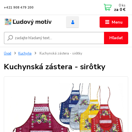
0
ks
+421 908 479 200
za
0 €
Menu
Hľadať
Úvod
Kuchyňa
Kuchynská zástera - sirôtky
Kuchynská zástera - sirôtky