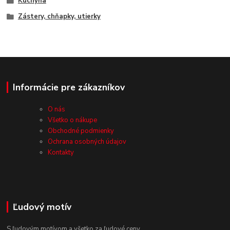
Kuchyňa
Zástery, chňapky, utierky
Informácie pre zákazníkov
O nás
Všetko o nákupe
Obchodné podmienky
Ochrana osobných údajov
Kontakty
Ľudový motív
S ľudovým motívom a všetko za ľudové ceny.