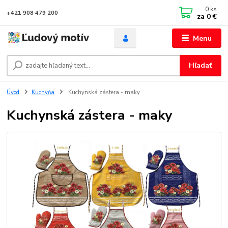
0
ks
+421 908 479 200
za
0 €
Menu
Hľadať
Úvod
Kuchyňa
Kuchynská zástera - maky
Kuchynská zástera - maky