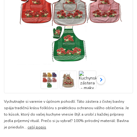
Vychutnajte si varenie v úplnom pohodlí. Táto zástera z čistej bavlny
spája tradičnú krásu folklóru s praktickou ochranou vášho oblečenia. Je
to kúsok, ktorý do vašej kuchyne vnesie štýl a urobí z každej prípravy
jedla príjemný rituál. Prečo si ju vybrať? 100% prírodný materiál: Bavlna
je priedušn...
celý popis