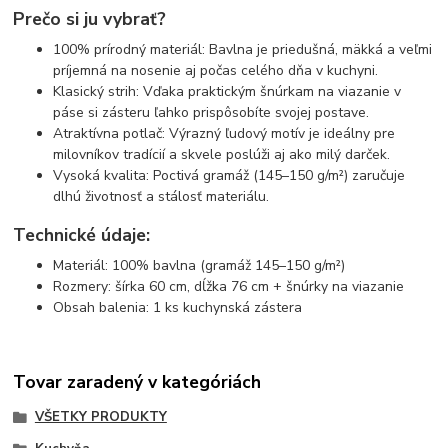
Prečo si ju vybrať?
100% prírodný materiál: Bavlna je priedušná, mäkká a veľmi
príjemná na nosenie aj počas celého dňa v kuchyni.
Klasický strih: Vďaka praktickým šnúrkam na viazanie v
páse si zásteru ľahko prispôsobíte svojej postave.
Atraktívna potlač: Výrazný ľudový motív je ideálny pre
milovníkov tradícií a skvele poslúži aj ako milý darček.
Vysoká kvalita: Poctivá gramáž (145–150 g/m²) zaručuje
dlhú životnosť a stálosť materiálu.
Technické údaje:
Materiál: 100% bavlna (gramáž 145–150 g/m²)
Rozmery: šírka 60 cm, dĺžka 76 cm + šnúrky na viazanie
Obsah balenia: 1 ks kuchynská zástera
Tovar zaradený v kategóriách
VŠETKY PRODUKTY