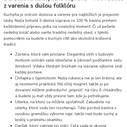
z varenia s dušou folklóru
Kuchyňa je srdcom domova a varenie pre najbližších je prejavom
lásky. Naša bohatá 3-dielna súprava zo 100 % bavlny premení
každodennú prípravu jedla na sviatočný moment. Či už pečiete
nedeľný koláč alebo varíte tradičný nedeľný obed, s týmito
pomocníkmi sa budete v kuchyni cítiť ako skutočná kráľovná
tradícií.
Zástera, ktorá vám pristane: Elegantný strih s ľudovým
motívom ochráni vaše oblečenie a zároveň podčiarkne vašu
ženskosť. Vďaka štedrým šnúrkam na viazanie výborne sedí
každej postave.
Chňapka s tajomstvom: Naša rukavica nie je len krásna, ale
aj nesmierne praktická. Má všitý magnet, takže ju po
dovarení môžete jednoducho „pripnúť“ na rúru či chladničku
a budete ju mať vždy presne tam, kde ju potrebujete.
Utierka, na ktorú sa môžete spoľahnúť: Zabudnite na
utierky, ktoré vodu len rozotierajú. Táto poctivá bavlna s
vysokou gramážou výborne saje, takže riad bude suchý a
lesklý v priebehu okamihu.
Darček, ktorý zahreje pri srdci: Celá sada je vkusne