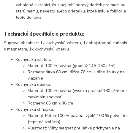
zabalená v krabici, čo z nej robí hotový darček pre maminu,
starú mamu, nevestu alebo priateľku, ktorá miluje folklór a
teplo domova.
Technické špecifikácie produktu:
Súprava obsahuje: 1x kuchynskú zásteru, 1x obojstrannú chňapku
s magnetom, 1x kuchynskú utierku.
Kuchynská zástera:
Materiál: 100 % bavlna (gramáž 145–150 g/m²)
Rozmery: šírka 60 cm, dĺžka 76 cm + dlhé šnúrky na
viazanie
Kuchynská utierka:
Materiál: 100 % bavlna (vysoká gramáž 180 g/m² pre
maximálnu savosť)
Rozmery: 63 cm x 46 cm
Kuchynská chňapka:
Materiál: Poťah 100 % bavlna, výplň 100 % polyester
(tepelná izolácia)
Vlastnosť: Všitý magnet pre ľahké prichytenie na