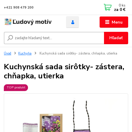
0
ks
+421 908 479 200
za
0 €
Menu
Hľadať
Úvod
Kuchyňa
Kuchynská sada sirôtky- zástera, chňapka, utierka
Kuchynská sada sirôtky- zástera,
chňapka, utierka
TOP produkt