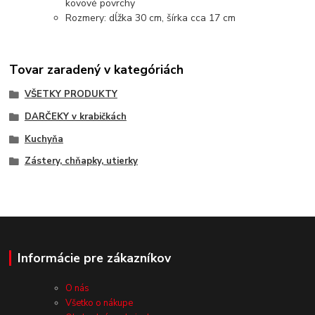
kovové povrchy
Rozmery: dĺžka 30 cm, šírka cca 17 cm
Tovar zaradený v kategóriách
VŠETKY PRODUKTY
DARČEKY v krabičkách
Kuchyňa
Zástery, chňapky, utierky
Informácie pre zákazníkov
O nás
Všetko o nákupe