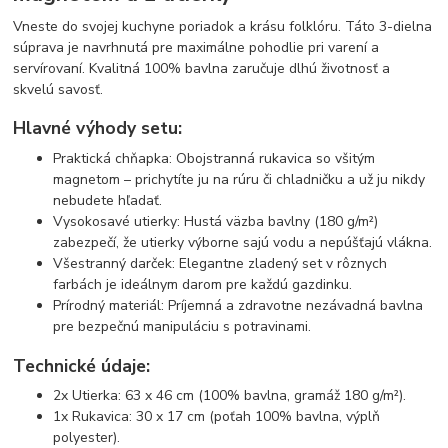
Vneste do svojej kuchyne poriadok a krásu folklóru. Táto 3-dielna
súprava je navrhnutá pre maximálne pohodlie pri varení a
servírovaní. Kvalitná 100% bavlna zaručuje dlhú životnosť a
skvelú savosť.
Hlavné výhody setu:
Praktická chňapka: Obojstranná rukavica so všitým
magnetom – prichytíte ju na rúru či chladničku a už ju nikdy
nebudete hľadať.
Vysokosavé utierky: Hustá väzba bavlny (180 g/m²)
zabezpečí, že utierky výborne sajú vodu a nepúšťajú vlákna.
Všestranný darček: Elegantne zladený set v rôznych
farbách je ideálnym darom pre každú gazdinku.
Prírodný materiál: Príjemná a zdravotne nezávadná bavlna
pre bezpečnú manipuláciu s potravinami.
Technické údaje:
2x Utierka: 63 x 46 cm (100% bavlna, gramáž 180 g/m²).
1x Rukavica: 30 x 17 cm (poťah 100% bavlna, výplň
polyester).