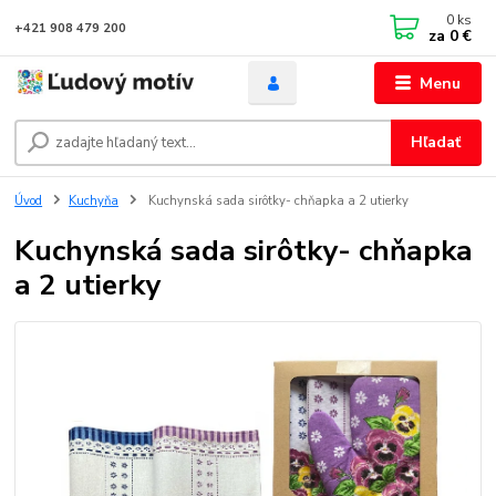
0
ks
+421 908 479 200
za
0 €
Menu
Hľadať
Úvod
Kuchyňa
Kuchynská sada sirôtky- chňapka a 2 utierky
Kuchynská sada sirôtky- chňapka
a 2 utierky