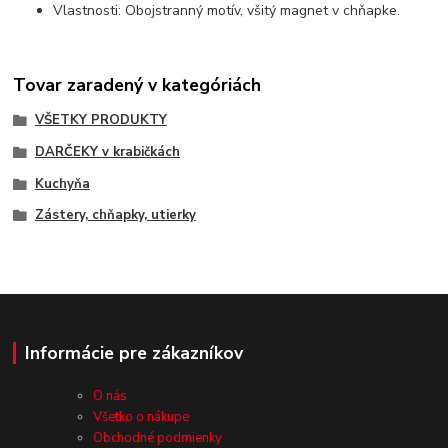
Vlastnosti: Obojstranný motív, všitý magnet v chňapke.
Tovar zaradený v kategóriách
VŠETKY PRODUKTY
DARČEKY v krabičkách
Kuchyňa
Zástery, chňapky, utierky
Informácie pre zákazníkov
O nás
Všetko o nákupe
Obchodné podmienky