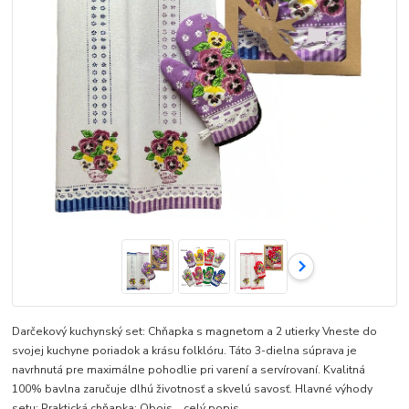
Darčekový kuchynský set: Chňapka s magnetom a 2 utierky Vneste do
svojej kuchyne poriadok a krásu folklóru. Táto 3-dielna súprava je
navrhnutá pre maximálne pohodlie pri varení a servírovaní. Kvalitná
100% bavlna zaručuje dlhú životnosť a skvelú savosť. Hlavné výhody
setu: Praktická chňapka: Obojs...
celý popis