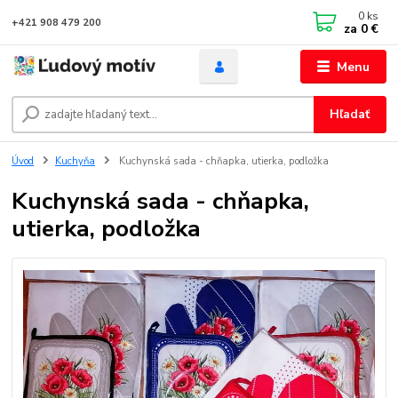
0
ks
+421 908 479 200
za
0 €
Menu
Hľadať
Úvod
Kuchyňa
Kuchynská sada - chňapka, utierka, podložka
Kuchynská sada - chňapka,
utierka, podložka