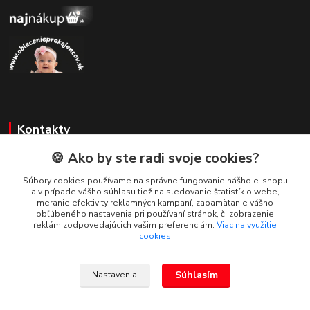
Kontakty
🍪 Ako by ste radi svoje cookies?
Zákaznícka podpora
+421 908 479 200
Súbory cookies používame na správne fungovanie nášho e-shopu
a v prípade vášho súhlasu tiež na sledovanie štatistík o webe,
info@ludovymotiv.sk
meranie efektivity reklamných kampaní, zapamätanie vášho
obľúbeného nastavenia pri používaní stránok, či zobrazenie
reklám zodpovedajúcich vašim preferenciám.
Viac na využitie
cookies
Súhlasím
Nastavenia
© 2019-2026 www.ludovymotiv.sk Všetky práva vyhradené. Ing. Dominika