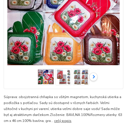
Súprava: obojstranná chňapka so všitým magnetom, kuchynská utierka a
podložka s potlačou. Sady sú dostupné v rôznych farbách. Veľmi
užitočné v kuchyni pri varení, utierka veľmi dobre saje vodu! Sada môže
byť aj atraktívnym darčekom.Zloženie: BAVLNA 100%Rozmery utierky: 63
cm x 46 cm.100% bavlna, gra...
celý popis