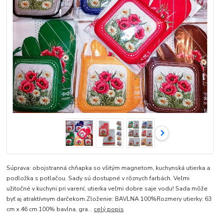
Súprava: obojstranná chňapka so všitým magnetom, kuchynská utierka a
podložka s potlačou. Sady sú dostupné v rôznych farbách. Veľmi
užitočné v kuchyni pri varení, utierka veľmi dobre saje vodu! Sada môže
byť aj atraktívnym darčekom.Zloženie: BAVLNA 100%Rozmery utierky: 63
cm x 46 cm.100% bavlna, gra...
celý popis