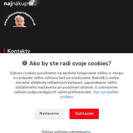
Kontakty
🍪 Ako by ste radi svoje cookies?
Zákaznícka podpora
+421 908 479 200
Súbory cookies používame na správne fungovanie nášho e-shopu
a v prípade vášho súhlasu tiež na sledovanie štatistík o webe,
info@ludovymotiv.sk
meranie efektivity reklamných kampaní, zapamätanie vášho
obľúbeného nastavenia pri používaní stránok, či zobrazenie
reklám zodpovedajúcich vašim preferenciám.
Viac na využitie
cookies
Súhlasím
Nastavenia
© 2019-2026 www.ludovymotiv.sk Všetky práva vyhradené. Ing. Dominika
Dvorščáková, Za vodou 1388/12, 064 01 Stará Ľubovňa, info@ludovymotiv.sk
Súhlas môžete odmietnuť
tu
.