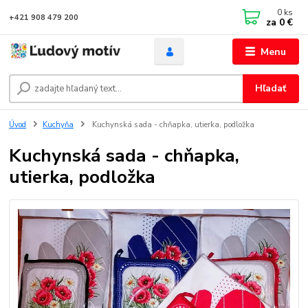
0
ks
+421 908 479 200
za
0 €
Menu
Hľadať
Úvod
Kuchyňa
Kuchynská sada - chňapka, utierka, podložka
Kuchynská sada - chňapka,
utierka, podložka