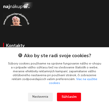
Kontakty
🍪 Ako by ste radi svoje cookies?
Zákaznícka podpora
+421 908 479 200
Súbory cookies používame na správne fungovanie nášho e-shopu
a v prípade vášho súhlasu tiež na sledovanie štatistík o webe,
info@ludovymotiv.sk
meranie efektivity reklamných kampaní, zapamätanie vášho
obľúbeného nastavenia pri používaní stránok, či zobrazenie
reklám zodpovedajúcich vašim preferenciám.
Viac na využitie
cookies
Súhlasím
Nastavenia
© 2019-2026 www.ludovymotiv.sk Všetky práva vyhradené. Ing. Dominika