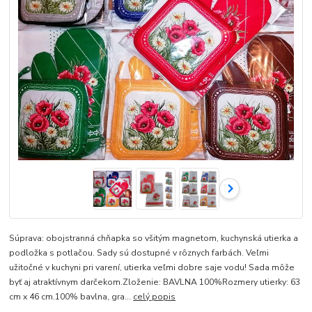
Súprava: obojstranná chňapka so všitým magnetom, kuchynská utierka a
podložka s potlačou. Sady sú dostupné v rôznych farbách. Veľmi
užitočné v kuchyni pri varení, utierka veľmi dobre saje vodu! Sada môže
byť aj atraktívnym darčekom.Zloženie: BAVLNA 100%Rozmery utierky: 63
cm x 46 cm.100% bavlna, gra...
celý popis