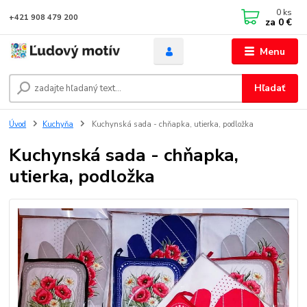
0
ks
+421 908 479 200
za
0 €
Menu
Hľadať
Úvod
Kuchyňa
Kuchynská sada - chňapka, utierka, podložka
Kuchynská sada - chňapka,
utierka, podložka