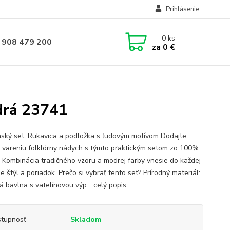
Prihlásenie
0
ks
 908 479 200
za
0 €
drá 23741
ský set: Rukavica a podložka s ľudovým motívom Dodajte
 vareniu folklórny nádych s týmto praktickým setom zo 100%
. Kombinácia tradičného vzoru a modrej farby vnesie do každej
 štýl a poriadok. Prečo si vybrať tento set? Prírodný materiál:
á bavlna s vatelínovou výp...
celý popis
tupnosť
Skladom