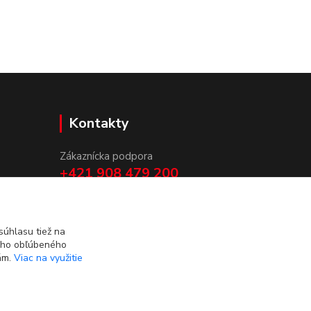
Kontakty
Zákaznícka podpora
+421 908 479 200
info@ludovymotiv.sk
úhlasu tiež na
ášho obľúbeného
iám.
Viac na využitie