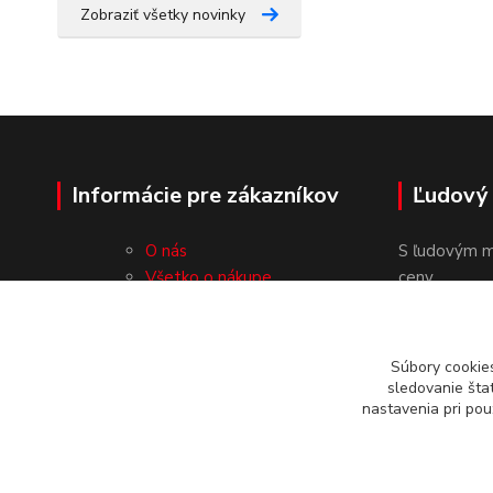
Zobraziť všetky novinky
Informácie pre zákazníkov
Ľudový
O nás
S ľudovým m
Všetko o nákupe
ceny.
Obchodné podmienky
Ochrana osobných údajov
Kontakty
Súbory cookie
sledovanie šta
nastavenia pri pou