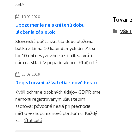
celé
18.03.2026
Tovar 
Upozornenie na skrátenú dobu
VŠET
uloženia zásielok
Slovenská pošta skrátila dobu uloženia
balíka z 18 na 10 kalendárnych dní. Ak si
ho 10 dní nevyzdvihnete, balík sa vráti
nám na sklad. V prípade ak po...
čítať celé
25.03.2026
Registrovaní užívatelia - nové heslo
Kvôli ochrane osobných údajov GDPR sme
nemohli registrovaným užívateľom
zachovať pôvodné heslá pri prechode
nášho e-shopu na novú platformu. Každý
zá...
čítať celé