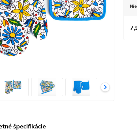
Nie
7,
tné špecifikácie