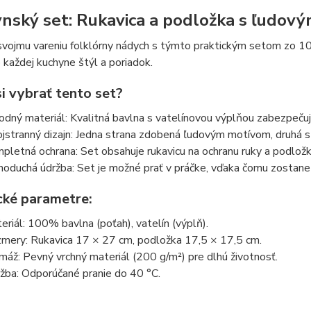
nský set: Rukavica a podložka s ľudov
vojmu vareniu folklórny nádych s týmto praktickým setom zo 10
 každej kuchyne štýl a poriadok.
i vybrať tento set?
rodný materiál: Kvalitná bavlna s vatelínovou výplňou zabezpeču
jstranný dizajn: Jedna strana zdobená ľudovým motívom, druhá st
pletná ochrana: Set obsahuje rukavicu na ochranu ruky a podložku,
noduchá údržba: Set je možné prať v práčke, vďaka čomu zostane d
cké parametre:
eriál: 100% bavlna (poťah), vatelín (výplň).
mery: Rukavica 17 × 27 cm, podložka 17,5 × 17,5 cm.
máž: Pevný vrchný materiál (200 g/m²) pre dlhú životnosť.
žba: Odporúčané pranie do 40 °C.