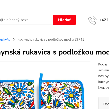
Hľadať
+421
uchyňa
Kuchynská rukavica s podložkou modrá 23741
ynská rukavica s podložkou mo
Kuchyn
svojmu
bavlny
kuchyne
Kvalitn
Dos