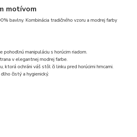
ým motívom
0% bavlny. Kombinácia tradičného vzoru a modrej farby
je pohodlnú manipuláciu s horúcim riadom.
rana v elegantnej modrej farbe.
 ktorá ochráni váš stôl či linku pred horúcimi hrncami.
lho čistý a hygienický.