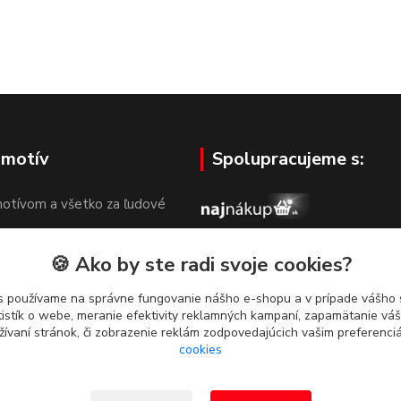
 motív
Spolupracujeme s:
otívom a všetko za ľudové
🍪 Ako by ste radi svoje cookies?
s používame na správne fungovanie nášho e-shopu a v prípade vášho s
tistík o webe, meranie efektivity reklamných kampaní, zapamätanie v
žívaní stránok, či zobrazenie reklám zodpovedajúcich vašim preferenc
cookies