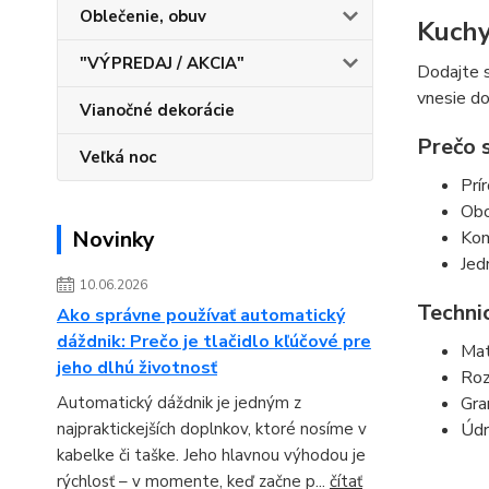
Oblečenie, obuv
Kuchy
"VÝPREDAJ / AKCIA"
Dodajte s
vnesie do
Vianočné dekorácie
Prečo s
Veľká noc
Prí
Obo
Novinky
Kom
Jed
10.06.2026
Techni
Ako správne používať automatický
dáždnik: Prečo je tlačidlo kľúčové pre
Mat
jeho dlhú životnosť
Roz
Gra
Automatický dáždnik je jedným z
Údr
najpraktickejších doplnkov, ktoré nosíme v
kabelke či taške. Jeho hlavnou výhodou je
rýchlosť – v momente, keď začne p...
čítať