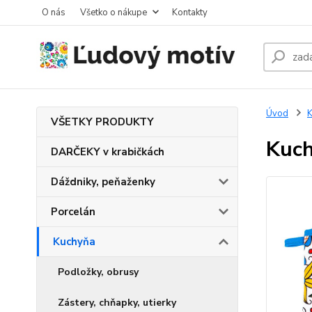
O nás
Všetko o nákupe
Kontakty
Úvod
K
VŠETKY PRODUKTY
Kuch
DARČEKY v krabičkách
Dáždniky, peňaženky
Porcelán
Kuchyňa
Podložky, obrusy
Zástery, chňapky, utierky