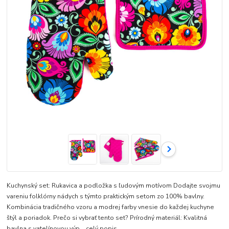
Kuchynský set: Rukavica a podložka s ľudovým motívom Dodajte svojmu
vareniu folklórny nádych s týmto praktickým setom zo 100% bavlny.
Kombinácia tradičného vzoru a modrej farby vnesie do každej kuchyne
štýl a poriadok. Prečo si vybrať tento set? Prírodný materiál: Kvalitná
bavlna s vatelínovou výp...
celý popis