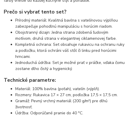
farby vnesie do každej kuchyne štýl a poriadok.
Prečo si vybrať tento set?
Prírodný materiál: Kvalitná bavlna s vatelínovou výplňou
zabezpečuje pohodlnú manipuláciu s horúcim riadom.
Obojstranný dizajn: Jedna strana zdobená ľudovým
motívom, druhá strana v elegantnej ciklamenovej farbe.
Kompletná ochrana: Set obsahuje rukavicu na ochranu ruky
a podložku, ktorá ochráni váš stôl či linku pred horúcimi
hrncami.
Jednoduchá údržba: Set je možné prať v práčke, vďaka čomu
zostane dlho čistý a hygienický.
Technické parametre:
Materiál: 100% bavlna (poťah), vatelín (výplň).
Rozmery: Rukavica 17 × 27 cm, podložka 17,5 × 17,5 cm.
Gramáž: Pevný vrchný materiál (200 g/m²) pre dlhú
životnosť.
Údržba: Odporúčané pranie do 40 °C.