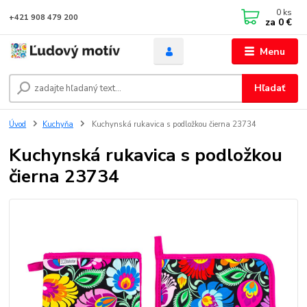
0
ks
+421 908 479 200
za
0 €
Menu
Hľadať
Úvod
Kuchyňa
Kuchynská rukavica s podložkou čierna 23734
Kuchynská rukavica s podložkou
čierna 23734