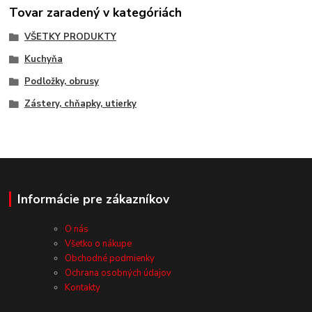
Tovar zaradený v kategóriách
VŠETKY PRODUKTY
Kuchyňa
Podložky, obrusy
Zástery, chňapky, utierky
Informácie pre zákazníkov
O nás
Všetko o nákupe
Obchodné podmienky
Ochrana osobných údajov
Kontakty