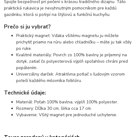
Spojte bezpečnosť pri pečení s krásou tradičného dizajnu. Táto
praktická rukavica je nevyhnutným pomocníkom pre každú
gazdinku, ktorá si potrpí na štýlovú a funkčnú kuchyňu.
Prečo si ju vybrať?
Praktický magnet: Vďaka všitému magnetu ju môžete
prichytiť priamo na rúru alebo chladničku – máte ju tak vždy
po ruke.
Kvalitné materiály: Povrch zo 100% bavlny je príjemný na
dotyk, zatiaľ čo polyesterová výplň spoľahlivo chráni pred
popálením.
Univerzálny darček: Atraktívna potlač s ľudovým vzorom
poteší každého milovníka folklóru.
Technické údaje:
Materiál: Poťah 100% bavlna, výplň 100% polyester.
Rozmery: Dĺžka 30 cm, šírka cca 17 cm.
Vybavenie: Všitý magnet pre jednoduché uchytenie.