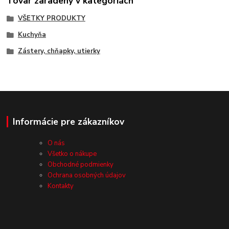
Tovar zaradený v kategóriách
VŠETKY PRODUKTY
Kuchyňa
Zástery, chňapky, utierky
Informácie pre zákazníkov
O nás
Všetko o nákupe
Obchodné podmienky
Ochrana osobných údajov
Kontakty