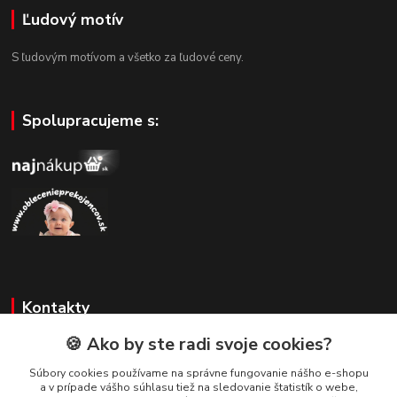
Ľudový motív
S ľudovým motívom a všetko za ľudové ceny.
Spolupracujeme s:
Kontakty
🍪 Ako by ste radi svoje cookies?
Zákaznícka podpora
+421 908 479 200
Súbory cookies používame na správne fungovanie nášho e-shopu
a v prípade vášho súhlasu tiež na sledovanie štatistík o webe,