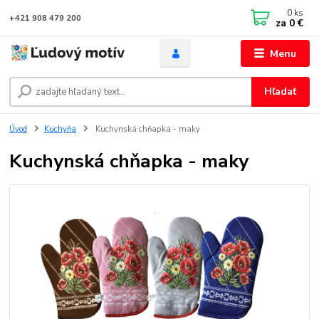
0
ks
+421 908 479 200
za
0 €
Menu
Hľadať
Úvod
Kuchyňa
Kuchynská chňapka - maky
Kuchynská chňapka - maky