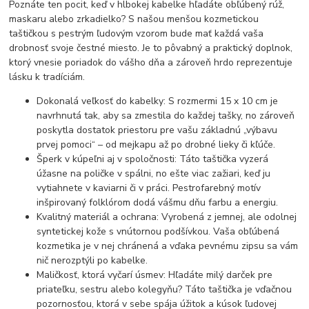
Poznáte ten pocit, keď v hlbokej kabelke hľadáte obľúbený rúž,
maskaru alebo zrkadielko? S našou menšou kozmetickou
taštičkou s pestrým ľudovým vzorom bude mať každá vaša
drobnosť svoje čestné miesto. Je to pôvabný a praktický doplnok,
ktorý vnesie poriadok do vášho dňa a zároveň hrdo reprezentuje
lásku k tradíciám.
Dokonalá veľkosť do kabelky: S rozmermi 15 x 10 cm je
navrhnutá tak, aby sa zmestila do každej tašky, no zároveň
poskytla dostatok priestoru pre vašu základnú „výbavu
prvej pomoci“ – od mejkapu až po drobné lieky či kľúče.
Šperk v kúpeľni aj v spoločnosti: Táto taštička vyzerá
úžasne na poličke v spálni, no ešte viac zažiari, keď ju
vytiahnete v kaviarni či v práci. Pestrofarebný motív
inšpirovaný folklórom dodá vášmu dňu farbu a energiu.
Kvalitný materiál a ochrana: Vyrobená z jemnej, ale odolnej
syntetickej kože s vnútornou podšívkou. Vaša obľúbená
kozmetika je v nej chránená a vďaka pevnému zipsu sa vám
nič nerozptýli po kabelke.
Maličkosť, ktorá vyčarí úsmev: Hľadáte milý darček pre
priateľku, sestru alebo kolegyňu? Táto taštička je vďačnou
pozornosťou, ktorá v sebe spája úžitok a kúsok ľudovej