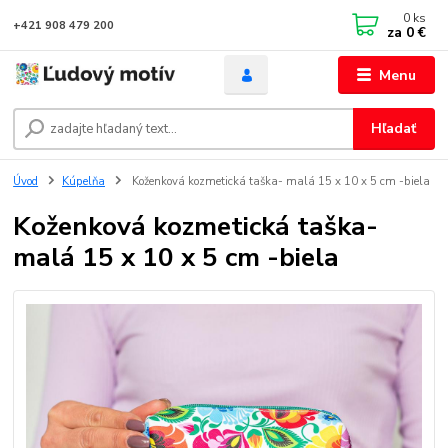
0
ks
+421 908 479 200
za
0 €
Menu
Hľadať
Úvod
Kúpelňa
Koženková kozmetická taška- malá 15 x 10 x 5 cm -biela
Koženková kozmetická taška-
malá 15 x 10 x 5 cm -biela