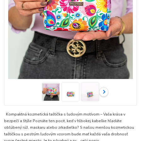
Kompaktná kozmetická taštička s ľudovým motívom – Vaša krása v
bezpečí a štýle Poznáte ten pocit, keď v hlbokej kabelke hľadáte
obľúbený rúž, maskaru alebo zrkadielko? S našou menšou kozmetickou
taštičkou s pestrým ľudovým vzorom bude mať každá vaša drobnosť
svoje čestné miesto. Je to pôvabný a pr...
celý popis