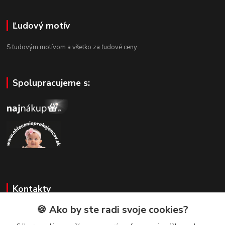
Ľudový motív
S ľudovým motívom a všetko za ľudové ceny.
Spolupracujeme s:
Kontakty
🍪 Ako by ste radi svoje cookies?
Zákaznícka podpora
+421 908 479 200