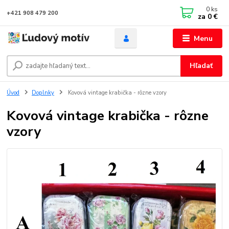
0
ks
+421 908 479 200
za
0 €
Menu
Hľadať
Úvod
Doplnky
Kovová vintage krabička - rôzne vzory
Kovová vintage krabička - rôzne
vzory