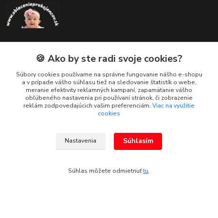
🍪 Ako by ste radi svoje cookies?
Kontakty
Súbory cookies používame na správne fungovanie nášho e-shopu
a v prípade vášho súhlasu tiež na sledovanie štatistík o webe,
Zákaznícka podpora
meranie efektivity reklamných kampaní, zapamätanie vášho
+421 908 479 200
obľúbeného nastavenia pri používaní stránok, či zobrazenie
reklám zodpovedajúcich vašim preferenciám.
Viac na využitie
cookies
info@ludovymotiv.sk
Súhlasím
Nastavenia
Súhlas môžete odmietnuť
tu
.
© 2019-2026 www.ludovymotiv.sk Všetky práva vyhradené. Ing. Dominika
Dvorščáková, Za vodou 1388/12, 064 01 Stará Ľubovňa, info@ludovymotiv.sk
Vytvorené na
Eshop-rychlo.sk