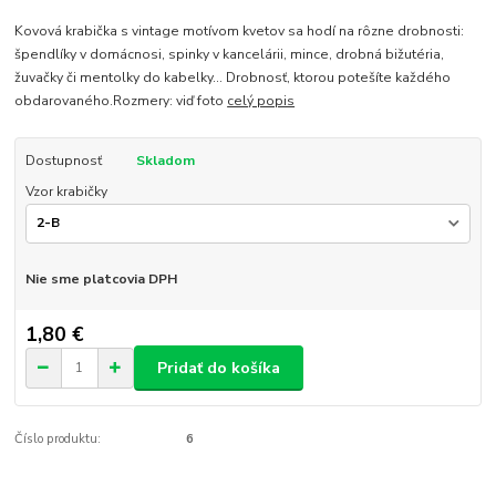
Kovová krabička s vintage motívom kvetov sa hodí na rôzne drobnosti:
špendlíky v domácnosi, spinky v kancelárii, mince, drobná bižutéria,
žuvačky či mentolky do kabelky... Drobnosť, ktorou potešíte každého
obdarovaného.Rozmery: viď foto
celý popis
Dostupnosť
Skladom
Vzor krabičky
Nie sme platcovia DPH
1,80 €
Pridať do košíka
Číslo produktu:
6