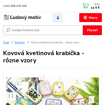
0
ks
+421 908 479 200
za
0 €
Menu
Hľadať
Úvod
Doplnky
Kovová kvetinová krabička - rôzne vzory
Kovová kvetinová krabička -
rôzne vzory