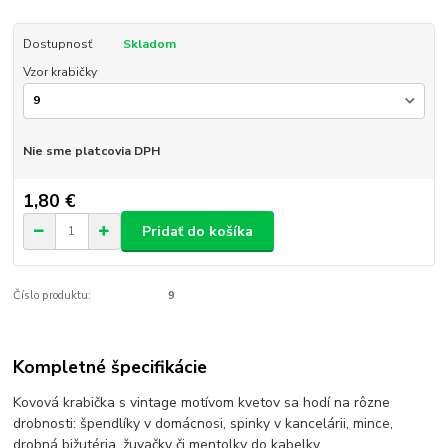
Dostupnosť
Skladom
Vzor krabičky
Nie sme platcovia DPH
1,80 €
Pridať do košíka
Číslo produktu:
9
Kompletné špecifikácie
Kovová krabička s vintage motívom kvetov sa hodí na rôzne
drobnosti: špendlíky v domácnosi, spinky v kancelárii, mince,
drobná bižutéria, žuvačky či mentolky do kabelky...