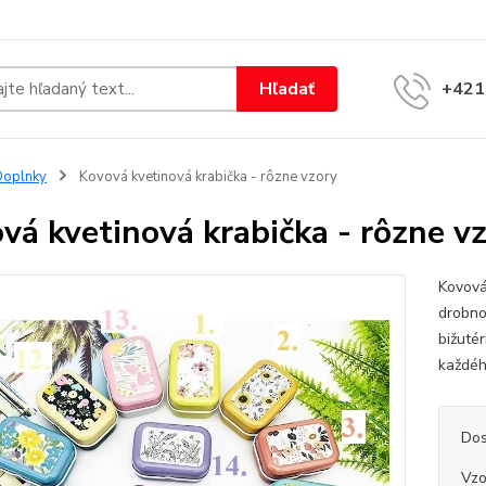
Hľadať
+421
Doplnky
Kovová kvetinová krabička - rôzne vzory
vá kvetinová krabička - rôzne v
Kovová
drobno
bižutér
každéh
Dos
Vzo