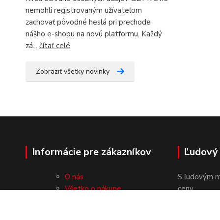
nemohli registrovaným užívateľom
zachovať pôvodné heslá pri prechode
nášho e-shopu na novú platformu. Každý
zá...
čítať celé
Zobraziť všetky novinky
Informácie pre zákazníkov
Ľudový
O nás
S ľudovým m
Všetko o nákupe
ceny.
Obchodné podmienky
Ochrana osobných údajov