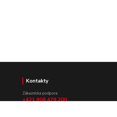
Kontakty
Zákaznícka podpora
+421 908 479 200
info@ludovymotiv.sk