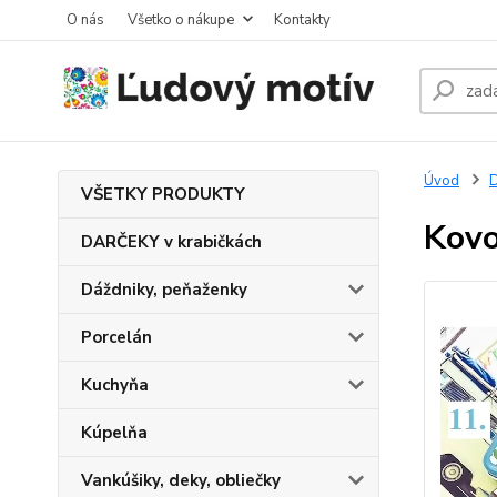
O nás
Všetko o nákupe
Kontakty
Úvod
VŠETKY PRODUKTY
Kovo
DARČEKY v krabičkách
Dáždniky, peňaženky
Porcelán
Kuchyňa
Kúpelňa
Vankúšiky, deky, obliečky