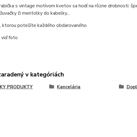
abička s vintage motívom kvetov sa hodí na rôzne drobnosti: špen
, žuvačky či mentolky do kabelky...
, ktorou potešíte každého obdarovaného.
viď foto
zaradený v kategóriách
KY PRODUKTY
Kancelária
Dopl