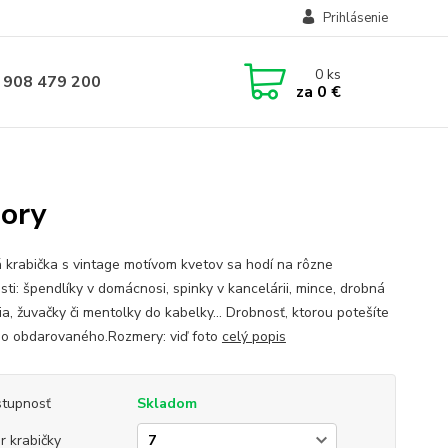
Prihlásenie
0
ks
 908 479 200
za
0 €
zory
 krabička s vintage motívom kvetov sa hodí na rôzne
sti: špendlíky v domácnosi, spinky v kancelárii, mince, drobná
ia, žuvačky či mentolky do kabelky... Drobnosť, ktorou potešíte
o obdarovaného.Rozmery: viď foto
celý popis
tupnosť
Skladom
r krabičky