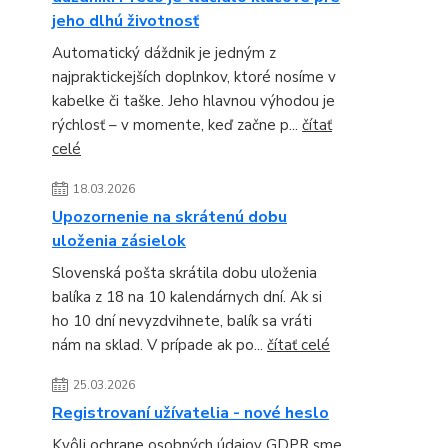
jeho dlhú životnosť
Automatický dáždnik je jedným z
najpraktickejších doplnkov, ktoré nosíme v
kabelke či taške. Jeho hlavnou výhodou je
rýchlosť – v momente, keď začne p...
čítať
celé
18.03.2026
Upozornenie na skrátenú dobu
uloženia zásielok
Slovenská pošta skrátila dobu uloženia
balíka z 18 na 10 kalendárnych dní. Ak si
ho 10 dní nevyzdvihnete, balík sa vráti
nám na sklad. V prípade ak po...
čítať celé
25.03.2026
Registrovaní užívatelia - nové heslo
Kvôli ochrane osobných údajov GDPR sme