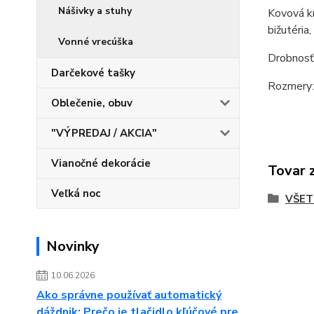
Nášivky a stuhy
Kovová kr
bižutéria
Vonné vrecúška
Drobnosť
Darčekové tašky
Rozmery: 
Oblečenie, obuv
"VÝPREDAJ / AKCIA"
Vianočné dekorácie
Tovar 
Veľká noc
VŠET
Novinky
10.06.2026
Ako správne používať automatický
dáždnik: Prečo je tlačidlo kľúčové pre